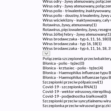
Wirus odry - żywy atenuowany, połączen
Wirus odry - żywy atenuowany, połączeni
Wirus polio - triwalentny, inaktywowany,
Wirus polio - doustny, triwalentny, żyw
Wirus wścieklizny - inaktywowany, cały 
Rotawirus, żywy, atenuowany
(
1
)
Rotawirus, pięciowalentny, żywy, reseg
Wirus żółtej febry - żywy atenuowany
(
1
)
Wirus brodawczaka - typ 6, 11, 16, 18
(
0
Wirus brodawczaka - typ 16, 18
(
1
)
Wirus brodawczaka - typ 6, 11, 16, 18, 31
Połączenia szczepionek przeciwbaktery
Błonica - polio - tężec
(
0
)
Błonica - krztusiec - polio - tężec
(
4
)
Błonica - Haemophilus influenzae typu B -
Błonica - Haemophilus influenzae typu B 
Szczepionki przeciw półpaścowi
(
1
)
Covid-19 - szczepionka RNA
(
1
)
Covid-19 - wektor wirusowy, niereplikuj
Covid-19 - podjednostka białkowa
(
0
)
Szczepionki przeciw syncytialnemu wi
Szczepionka przeciw wirusowi gorączki