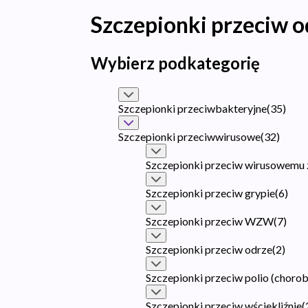
Szczepionki przeciw o
Wybierz podkategorię
Szczepionki przeciwbakteryjne
(
35
)
Szczepionki przeciwwirusowe
(
32
)
Szczepionki przeciw wirusowemu 
Szczepionki przeciw grypie
(
6
)
Szczepionki przeciw WZW
(
7
)
Szczepionki przeciw odrze
(
2
)
Szczepionki przeciw polio (chorob
Szczepionki przeciw wściekliźnie
(