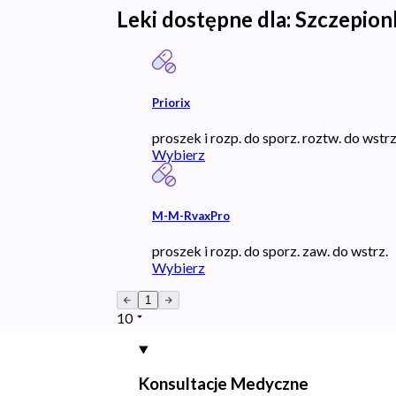
Leki dostępne dla:
Szczepion
Priorix
proszek i rozp. do sporz. roztw. do wstrz
Wybierz
M-M-RvaxPro
proszek i rozp. do sporz. zaw. do wstrz.
Wybierz
1
10
Konsultacje Medyczne