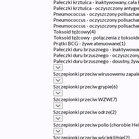
Pałeczki krztuśca - inaktywowany, cała
Pałeczki krztuśca - oczyszczony antyge
Pneumococcus - oczyszczony polisacha
Pneumococcus - oczyszczony polisach
Pneumococcus - oczyszczony polisachar
Toksoid tężcowy
(
4
)
Toksoid tężcowy - połączenia z toksoi
Prątki BCG - żywe atenuowane
(
1
)
Pałeczki duru brzusznego - inaktywowa
Pałeczki duru brzusznego - oczyszczon
Pałeczki duru brzusznego - doustny, ż
Szczepionki przeciw wirusowemu zapal
Szczepionki przeciw grypie
(
6
)
Szczepionki przeciw WZW
(
7
)
Szczepionki przeciw odrze
(
2
)
Szczepionki przeciw polio (chorobie He
Szczepionki przeciw wściekliźnie
(
2
)