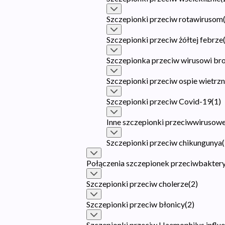
Szczepionki przeciw rotawirusom
Szczepionki przeciw żółtej febrze
Szczepionka przeciw wirusowi b
Szczepionki przeciw ospie wietrzn
Szczepionki przeciw Covid-19
(
1
)
Inne szczepionki przeciwwirusow
Szczepionki przeciw chikungunya
(
Połączenia szczepionek przeciwbaktery
Szczepionki przeciw cholerze
(
2
)
Szczepionki przeciw błonicy
(
2
)
Szczepionki przeciw Haemophilus influe