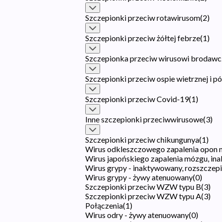
Szczepionki przeciw rotawirusom
(
2
)
Szczepionki przeciw żółtej febrze
(
1
)
Szczepionka przeciw wirusowi brodaw
Szczepionki przeciw ospie wietrznej i p
Szczepionki przeciw Covid-19
(
1
)
Inne szczepionki przeciwwirusowe
(
3
)
Szczepionki przeciw chikungunya
(
1
)
Wirus odkleszczowego zapalenia opon 
Wirus japońskiego zapalenia mózgu, ina
Wirus grypy - inaktywowany, rozszczep
Wirus grypy - żywy atenuowany
(
0
)
Szczepionki przeciw WZW typu B
(
3
)
Szczepionki przeciw WZW typu A
(
3
)
Połączenia
(
1
)
Wirus odry - żywy atenuowany
(
0
)