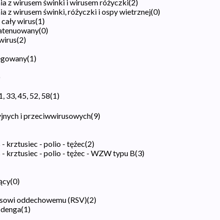
ia z wirusem świnki i wirusem różyczki
(
2
)
a z wirusem świnki, różyczki i ospy wietrznej
(
0
)
 cały wirus
(
1
)
y atenuowany
(
0
)
wirus
(
2
)
regowany
(
1
)
)
, 33, 45, 52, 58
(
1
)
jnych i przeciwwirusowych
(
9
)
 krztusiec - polio - tężec
(
2
)
- krztusiec - polio - tężec - WZW typu B
(
3
)
ący
(
0
)
rusowi oddechowemu (RSV)
(
2
)
 denga
(
1
)