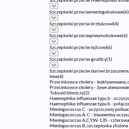
Szczepionki przeciwmeningokokowe
(
6
)
Szczepionki przeciw krztuścowi
(
4
)
Szczepionki przeciwpneumokokowe
(
6
)
Szczepionki przeciw tężcowi
(
6
)
Szczepionki przeciw gruźlicy
(
1
)
Szczepionki przeciw durowi brzusznem
Inne
(
4
)
Przecinkowce cholery - inaktywowana, 
Przecinkowce cholery - żywe atenuowa
Toksoid błoniczy
(
2
)
Haemophilus influenzae typu b - oczys
Haemophilus influenzae typu b - połącz
Meningococcus C - oczyszczony polisa
Meningococcus A, C - biwalentny oczys
Meningococcus A,C,Y,W-135 - czterowa
Meningococcus B, szczepionka złożona