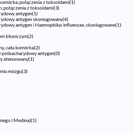
 komórka, połączenia z toksoidami
(
1
)
n, połączenia z toksoidami
(
3
)
rydowy antygen
(
1
)
arydowy antygen skoniugowany
(
4
)
ydowy antygen i Haemophilus influenzae, skoniugowane
(
1
)
dem błoniczym
(
2
)
ny, cała komórka
(
2
)
y polisacharydowy antygen
(
0
)
ywy atenuowany
(
1
)
eniu mózgu
(
3
)
inego i Medina)
(
1
)