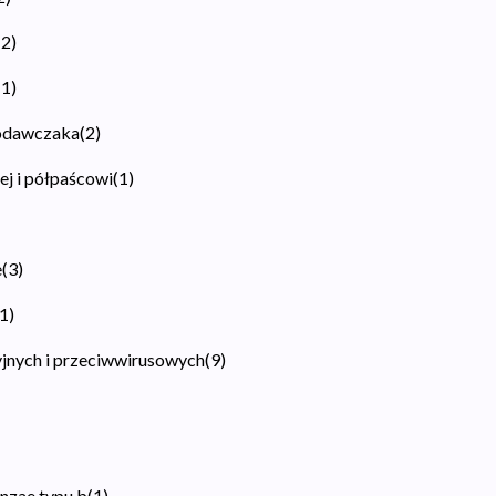
(
2
)
(
1
)
rodawczaka
(
2
)
ej i półpaścowi
(
1
)
e
(
3
)
1
)
jnych i przeciwwirusowych
(
9
)
nzae typu b
(
1
)