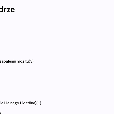
drze
zapaleniu mózgu
(
3
)
ie Heinego i Medina)
(
1
)
2
)