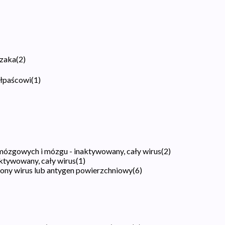
czaka
(
2
)
ółpaścowi
(
1
)
mózgowych i mózgu - inaktywowany, cały wirus
(
2
)
ktywowany, cały wirus
(
1
)
iony wirus lub antygen powierzchniowy
(
6
)