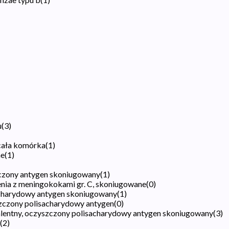
u
(
3
)
cała komórka
(
1
)
ne
(
1
)
zczony antygen skoniugowany
(
1
)
enia z meningokokami gr. C, skoniugowane
(
0
)
charydowy antygen skoniugowany
(
1
)
zczony polisacharydowy antygen
(
0
)
lentny, oczyszczony polisacharydowy antygen skoniugowany
(
3
)
(
2
)