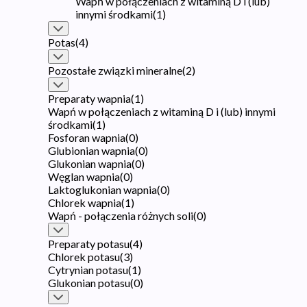
Wapń w połączeniach z witaminą D i (lub)
innymi środkami
(
1
)
Potas
(
4
)
Pozostałe związki mineralne
(
2
)
Preparaty wapnia
(
1
)
Wapń w połączeniach z witaminą D i (lub) innymi
środkami
(
1
)
Fosforan wapnia
(
0
)
Glubionian wapnia
(
0
)
Glukonian wapnia
(
0
)
Węglan wapnia
(
0
)
Laktoglukonian wapnia
(
0
)
Chlorek wapnia
(
1
)
Wapń - połączenia różnych soli
(
0
)
Preparaty potasu
(
4
)
Chlorek potasu
(
3
)
Cytrynian potasu
(
1
)
Glukonian potasu
(
0
)