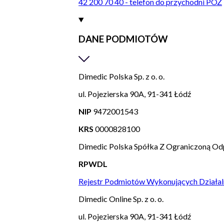
42 200 70 40 - telefon do przychodni POZ
DANE PODMIOTÓW
Dimedic Polska Sp. z o. o.
ul. Pojezierska 90A, 91-341 Łódź
NIP
9472001543
KRS
0000828100
Dimedic Polska Spółka Z Ograniczoną Od
RPWDL
Rejestr Podmiotów Wykonujących Działal
Dimedic Online Sp. z o. o.
ul. Pojezierska 90A, 91-341 Łódź