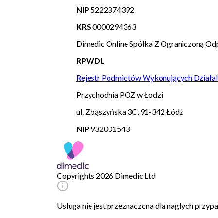
NIP
5222874392
KRS
0000294363
Dimedic Online Spółka Z Ograniczoną Odp
RPWDL
Rejestr Podmiotów Wykonujących Działal
Przychodnia POZ w Łodzi
ul. Zbąszyńska 3C, 91-342 Łódź
NIP
932001543
Copyrights 2026 Dimedic Ltd
Usługa nie jest przeznaczona dla nagłych przy