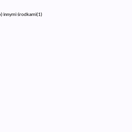
b) innymi środkami
(
1
)