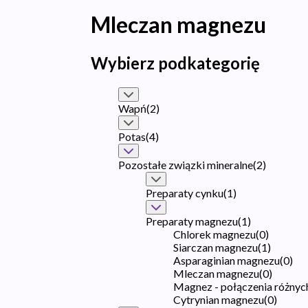
Mleczan magnezu
Wybierz podkategorię
Wapń
(
2
)
Potas
(
4
)
Pozostałe związki mineralne
(
2
)
Preparaty cynku
(
1
)
Preparaty magnezu
(
1
)
Chlorek magnezu
(
0
)
Siarczan magnezu
(
1
)
Asparaginian magnezu
(
0
)
Mleczan magnezu
(
0
)
Magnez - połączenia różnych
Cytrynian magnezu
(
0
)