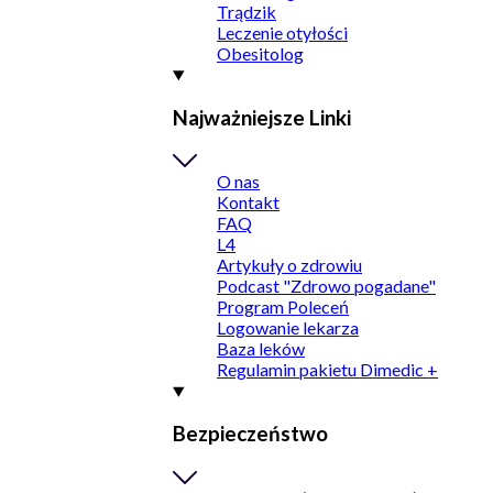
Trądzik
Leczenie otyłości
Obesitolog
Najważniejsze Linki
O nas
Kontakt
FAQ
L4
Artykuły o zdrowiu
Podcast "Zdrowo pogadane"
Program Poleceń
Logowanie lekarza
Baza leków
Regulamin pakietu Dimedic +
Bezpieczeństwo