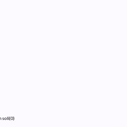
 soli
(
0
)