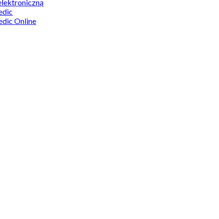
elektroniczną
edic
edic Online