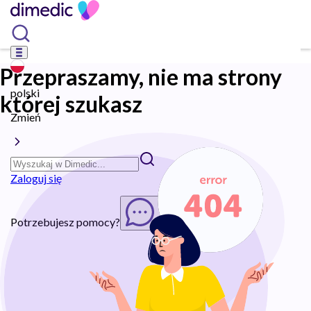
Przepraszamy, nie ma strony
polski
której szukasz
Zmień
Zaloguj się
Potrzebujesz pomocy?
Rozpocznij chat