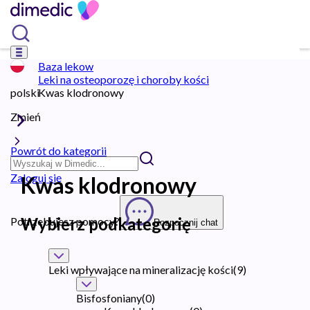
Baza lekow
Leki na osteoporozę i choroby kości
polski
Kwas klodronowy
Zmień
Powrót do kategorii
Zaloguj się
Kwas klodronowy
Wybierz podkategorię
Potrzebujesz pomocy?
Rozpocznij chat
Leki wpływające na mineralizację kości
(
9
)
Bisfosfoniany
(
0
)