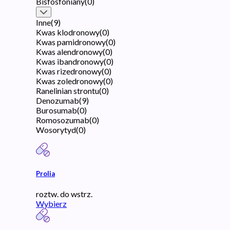
Bisfosfoniany
(
0
)
Inne
(
9
)
Kwas klodronowy
(
0
)
Kwas pamidronowy
(
0
)
Kwas alendronowy
(
0
)
Kwas ibandronowy
(
0
)
Kwas rizedronowy
(
0
)
Kwas zoledronowy
(
0
)
Ranelinian strontu
(
0
)
Denozumab
(
9
)
Burosumab
(
0
)
Romosozumab
(
0
)
Wosorytyd
(
0
)
Prolia
roztw. do wstrz.
Wybierz