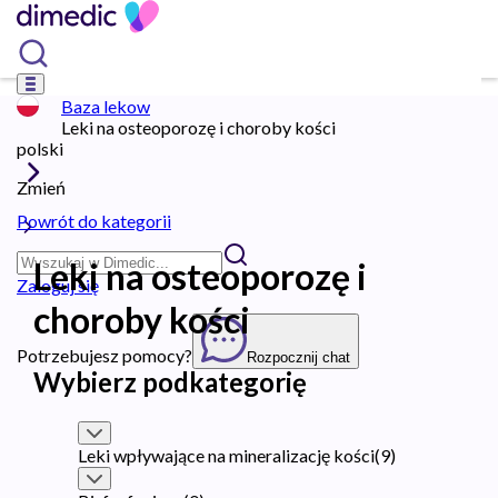
Baza lekow
Leki na osteoporozę i choroby kości
polski
Zmień
Powrót do kategorii
Leki na osteoporozę i
Zaloguj się
choroby kości
Potrzebujesz pomocy?
Rozpocznij chat
Wybierz podkategorię
Leki wpływające na mineralizację kości
(
9
)