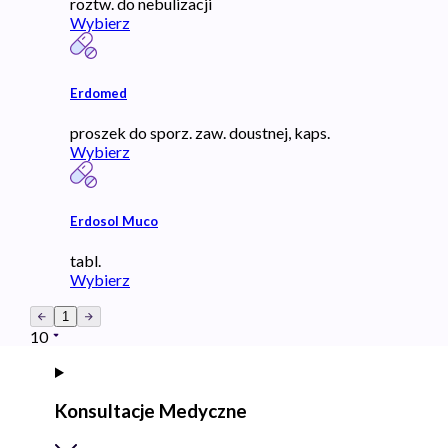
roztw. do nebulizacji
Wybierz
Erdomed
proszek do sporz. zaw. doustnej, kaps.
Wybierz
Erdosol Muco
tabl.
Wybierz
1
10
Konsultacje Medyczne