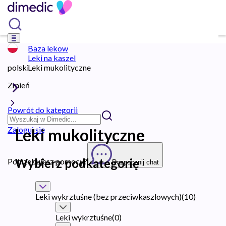
Baza lekow
Leki na kaszel
polski
Leki mukolityczne
Zmień
Powrót do kategorii
Zaloguj się
Leki mukolityczne
Wybierz podkategorię
Potrzebujesz pomocy?
Rozpocznij chat
Leki wykrztuśne (bez przeciwkaszlowych)
(
10
)
Leki wykrztuśne
(
0
)