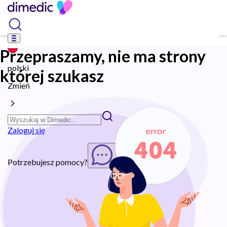
Przepraszamy, nie ma strony
polski
której szukasz
Zmień
Zaloguj się
Potrzebujesz pomocy?
Rozpocznij chat