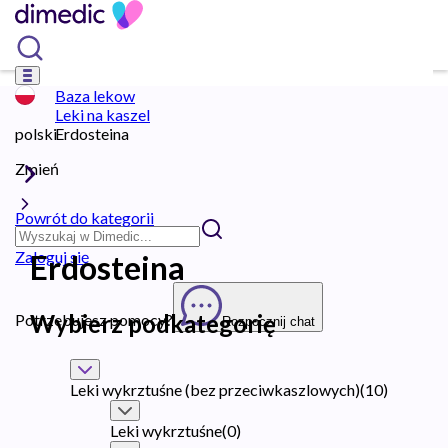
Baza lekow
Leki na kaszel
polski
Erdosteina
Zmień
Powrót do kategorii
Zaloguj się
Erdosteina
Wybierz podkategorię
Potrzebujesz pomocy?
Rozpocznij chat
Leki wykrztuśne (bez przeciwkaszlowych)
(
10
)
Leki wykrztuśne
(
0
)