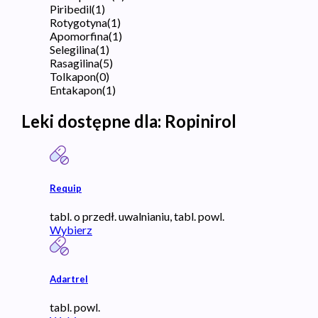
Piribedil
(
1
)
Rotygotyna
(
1
)
Apomorfina
(
1
)
Selegilina
(
1
)
Rasagilina
(
5
)
Tolkapon
(
0
)
Entakapon
(
1
)
Leki dostępne dla:
Ropinirol
Requip
tabl. o przedł. uwalnianiu, tabl. powl.
Wybierz
Adartrel
tabl. powl.