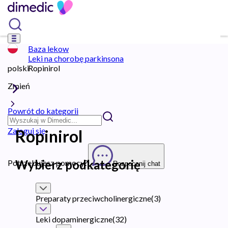
Baza lekow
Leki na chorobę parkinsona
polski
Ropinirol
Zmień
Powrót do kategorii
Zaloguj się
Ropinirol
Wybierz podkategorię
Potrzebujesz pomocy?
Rozpocznij chat
Preparaty przeciwcholinergiczne
(
3
)
Leki dopaminergiczne
(
32
)