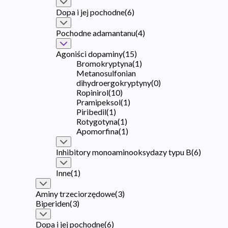
Dopa i jej pochodne
(
6
)
Pochodne adamantanu
(
4
)
Agoniści dopaminy
(
15
)
Bromokryptyna
(
1
)
Metanosulfonian
dihydroergokryptyny
(
0
)
Ropinirol
(
10
)
Pramipeksol
(
1
)
Piribedil
(
1
)
Rotygotyna
(
1
)
Apomorfina
(
1
)
Inhibitory monoaminooksydazy typu B
(
6
)
Inne
(
1
)
Aminy trzeciorzędowe
(
3
)
Biperiden
(
3
)
Dopa i jej pochodne
(
6
)