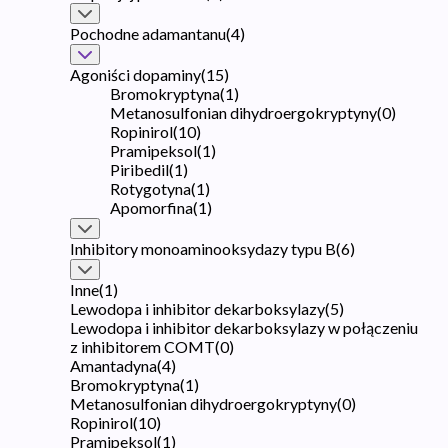
Pochodne adamantanu
(
4
)
Agoniści dopaminy
(
15
)
Bromokryptyna
(
1
)
Metanosulfonian dihydroergokryptyny
(
0
)
Ropinirol
(
10
)
Pramipeksol
(
1
)
Piribedil
(
1
)
Rotygotyna
(
1
)
Apomorfina
(
1
)
Inhibitory monoaminooksydazy typu B
(
6
)
Inne
(
1
)
Lewodopa i inhibitor dekarboksylazy
(
5
)
Lewodopa i inhibitor dekarboksylazy w połączeniu
z inhibitorem COMT
(
0
)
Amantadyna
(
4
)
Bromokryptyna
(
1
)
Metanosulfonian dihydroergokryptyny
(
0
)
Ropinirol
(
10
)
Pramipeksol
(
1
)