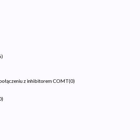
6
)
 połączeniu z inhibitorem COMT
(
0
)
0
)