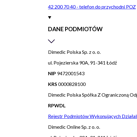
42 200 70 40 - telefon do przychodni POZ
DANE PODMIOTÓW
Dimedic Polska Sp. z o. o.
ul. Pojezierska 90A, 91-341 Łódź
NIP
9472001543
KRS
0000828100
Dimedic Polska Spółka Z Ograniczoną Od
RPWDL
Rejestr Podmiotów Wykonujących Działal
Dimedic Online Sp. z o. o.