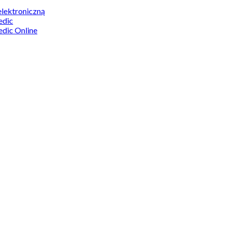
elektroniczną
edic
edic Online