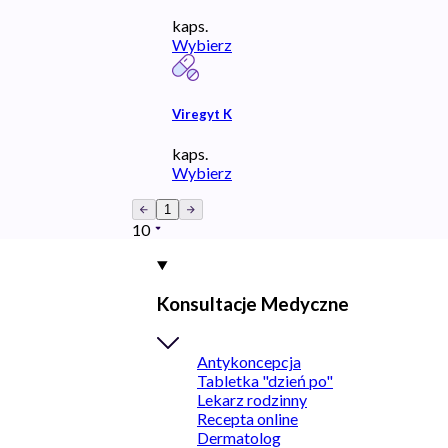
kaps.
Wybierz
Viregyt K
kaps.
Wybierz
1
10
Konsultacje Medyczne
Antykoncepcja
Tabletka "dzień po"
Lekarz rodzinny
Recepta online
Dermatolog