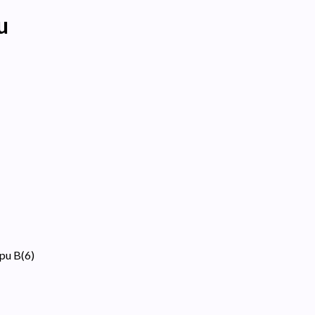
u
pu B
(
6
)