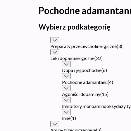
Pochodne adamantan
Wybierz podkategorię
Preparaty przeciwcholinergiczne
(
3
)
Leki dopaminergiczne
(
32
)
Dopa i jej pochodne
(
6
)
Pochodne adamantanu
(
4
)
Agoniści dopaminy
(
15
)
Inhibitory monoaminooksydazy ty
Inne
(
1
)
Aminy trzeciorzędowe
(
3
)