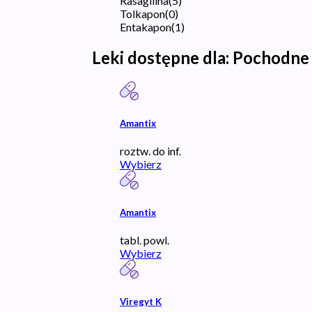
Rasagilina
(
5
)
Tolkapon
(
0
)
Entakapon
(
1
)
Leki dostępne dla:
Pochodne
Amantix
roztw. do inf.
Wybierz
Amantix
tabl. powl.
Wybierz
Viregyt K