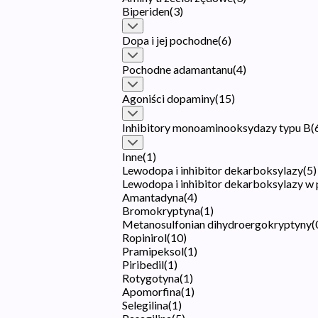
Biperiden
(
3
)
Dopa i jej pochodne
(
6
)
Pochodne adamantanu
(
4
)
Agoniści dopaminy
(
15
)
Inhibitory monoaminooksydazy typu B
(
Inne
(
1
)
Lewodopa i inhibitor dekarboksylazy
(
5
)
Lewodopa i inhibitor dekarboksylazy w
Amantadyna
(
4
)
Bromokryptyna
(
1
)
Metanosulfonian dihydroergokryptyny
(
Ropinirol
(
10
)
Pramipeksol
(
1
)
Piribedil
(
1
)
Rotygotyna
(
1
)
Apomorfina
(
1
)
Selegilina
(
1
)