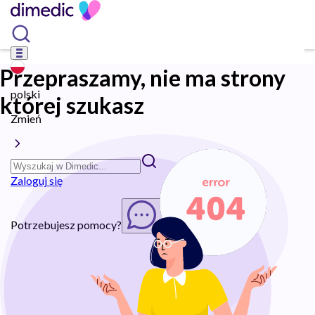
Przepraszamy, nie ma strony
polski
której szukasz
Zmień
Zaloguj się
Potrzebujesz pomocy?
Rozpocznij chat