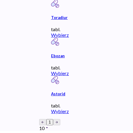
Toradiur
tabl.
Wybierz
Ebozan
tabl.
Wybierz
Astorid
tabl.
Wybierz
1
10