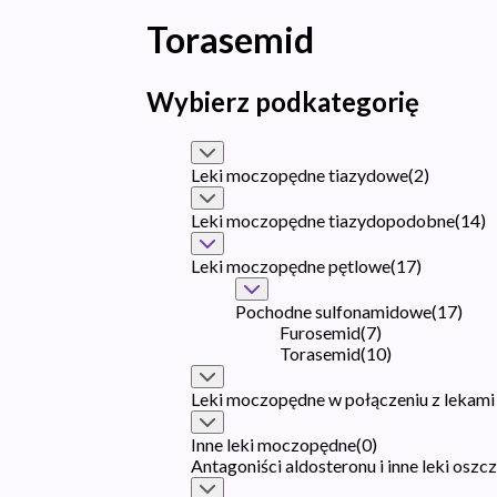
Torasemid
Wybierz podkategorię
Leki moczopędne tiazydowe
(
2
)
Leki moczopędne tiazydopodobne
(
14
)
Leki moczopędne pętlowe
(
17
)
Pochodne sulfonamidowe
(
17
)
Furosemid
(
7
)
Torasemid
(
10
)
Leki moczopędne w połączeniu z lekami
Inne leki moczopędne
(
0
)
Antagoniści aldosteronu i inne leki oszc