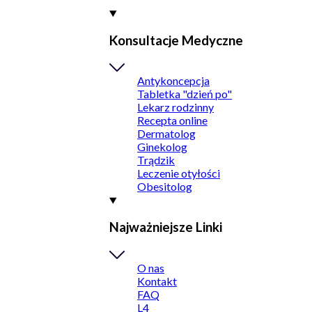
Konsultacje Medyczne
Antykoncepcja
Tabletka "dzień po"
Lekarz rodzinny
Recepta online
Dermatolog
Ginekolog
Trądzik
Leczenie otyłości
Obesitolog
Najważniejsze Linki
O nas
Kontakt
FAQ
L4