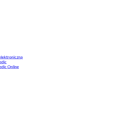
elektroniczną
edic
edic Online