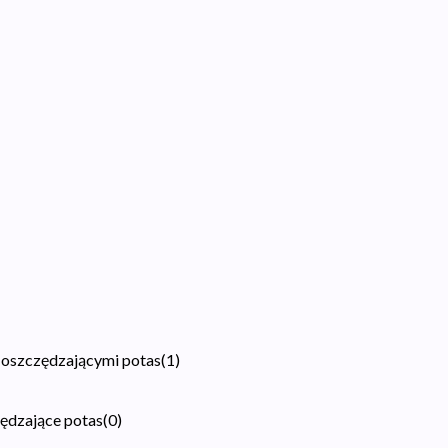
 oszczędzającymi potas
(
1
)
zędzające potas
(
0
)