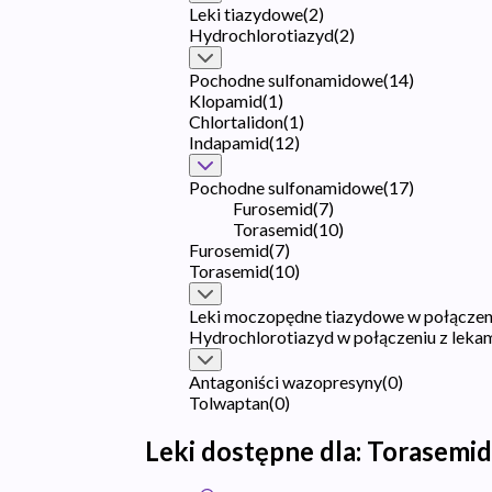
Leki tiazydowe
(
2
)
Hydrochlorotiazyd
(
2
)
Pochodne sulfonamidowe
(
14
)
Klopamid
(
1
)
Chlortalidon
(
1
)
Indapamid
(
12
)
Pochodne sulfonamidowe
(
17
)
Furosemid
(
7
)
Torasemid
(
10
)
Furosemid
(
7
)
Torasemid
(
10
)
Leki moczopędne tiazydowe w połączeni
Hydrochlorotiazyd w połączeniu z leka
Antagoniści wazopresyny
(
0
)
Tolwaptan
(
0
)
Leki dostępne dla:
Torasemid