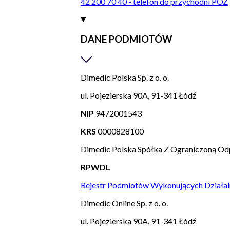
42 200 70 40 - telefon do przychodni POZ
DANE PODMIOTÓW
Dimedic Polska Sp. z o. o.
ul. Pojezierska 90A, 91-341 Łódź
NIP
9472001543
KRS
0000828100
Dimedic Polska Spółka Z Ograniczoną Od
RPWDL
Rejestr Podmiotów Wykonujących Działal
Dimedic Online Sp. z o. o.
ul. Pojezierska 90A, 91-341 Łódź