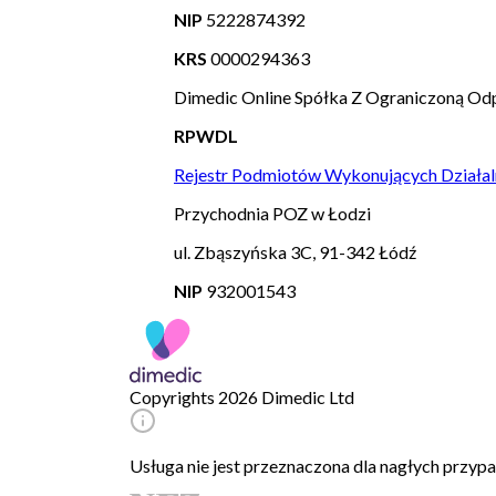
NIP
5222874392
KRS
0000294363
Dimedic Online Spółka Z Ograniczoną Odp
RPWDL
Rejestr Podmiotów Wykonujących Działal
Przychodnia POZ w Łodzi
ul. Zbąszyńska 3C, 91-342 Łódź
NIP
932001543
Copyrights 2026 Dimedic Ltd
Usługa nie jest przeznaczona dla nagłych przy