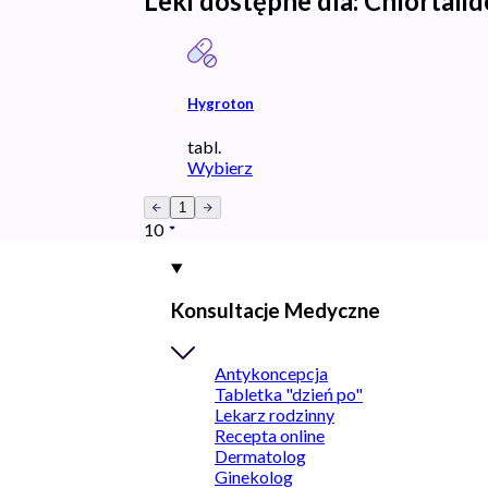
Leki dostępne dla:
Chlortali
Hygroton
tabl.
Wybierz
1
10
Konsultacje Medyczne
Antykoncepcja
Tabletka "dzień po"
Lekarz rodzinny
Recepta online
Dermatolog
Ginekolog