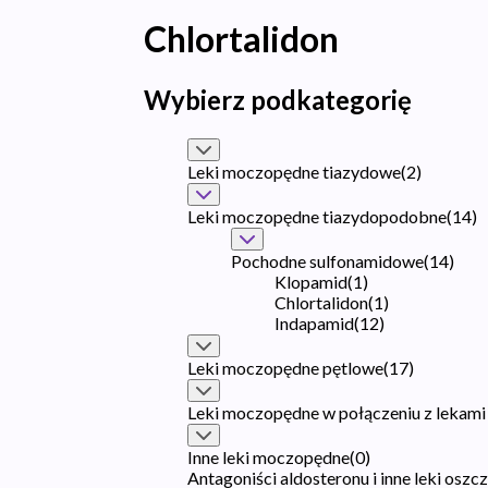
Chlortalidon
Wybierz podkategorię
Leki moczopędne tiazydowe
(
2
)
Leki moczopędne tiazydopodobne
(
14
)
Pochodne sulfonamidowe
(
14
)
Klopamid
(
1
)
Chlortalidon
(
1
)
Indapamid
(
12
)
Leki moczopędne pętlowe
(
17
)
Leki moczopędne w połączeniu z lekami
Inne leki moczopędne
(
0
)
Antagoniści aldosteronu i inne leki oszc