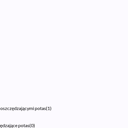
 oszczędzającymi potas
(
1
)
zędzające potas
(
0
)