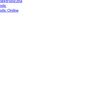
elektroniczną
edic
edic Online