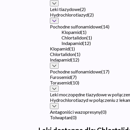
Leki tiazydowe
(
2
)
Hydrochlorotiazyd
(
2
)
Pochodne sulfonamidowe
(
14
)
Klopamid
(
1
)
Chlortalidon
(
1
)
Indapamid
(
12
)
Klopamid
(
1
)
Chlortalidon
(
1
)
Indapamid
(
12
)
Pochodne sulfonamidowe
(
17
)
Furosemid
(
7
)
Torasemid
(
10
)
Leki moczopędne tiazydowe w połączeni
Hydrochlorotiazyd w połączeniu z leka
Antagoniści wazopresyny
(
0
)
Tolwaptan
(
0
)