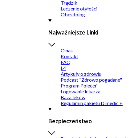
Trądzik
Leczenie otyłości
Obesitolog
Najważniejsze Linki
O nas
Kontakt
FAQ
L4
Artykuły o zdrowiu
Podcast "Zdrowo pogadane"
Program Poleceń
Logowanie lekarza
Baza leków
Regulamin pakietu Dimedic +
Bezpieczeństwo