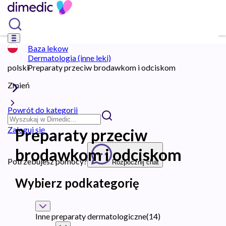
Baza lekow
Dermatologia (inne leki)
polski
Preparaty przeciw brodawkom i odciskom
Zmień
Powrót do kategorii
Zaloguj się
Preparaty przeciw
brodawkom i odciskom
Potrzebujesz pomocy?
Rozpocznij chat
Wybierz podkategorię
Inne preparaty dermatologiczne
(
14
)