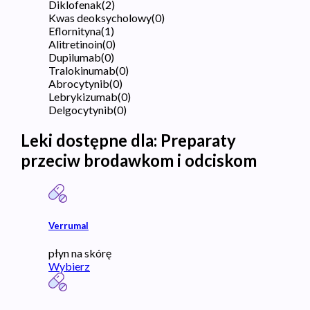
Diklofenak
(
2
)
Kwas deoksycholowy
(
0
)
Eflornityna
(
1
)
Alitretinoin
(
0
)
Dupilumab
(
0
)
Tralokinumab
(
0
)
Abrocytynib
(
0
)
Lebrykizumab
(
0
)
Delgocytynib
(
0
)
Leki dostępne dla:
Preparaty
przeciw brodawkom i odciskom
Verrumal
płyn na skórę
Wybierz