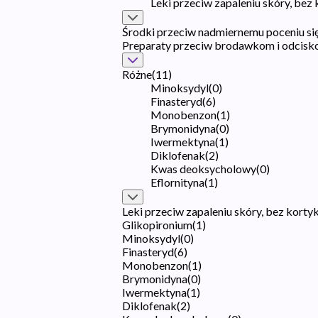
Leki przeciw zapaleniu skóry, bez
Środki przeciw nadmiernemu poceniu si
Preparaty przeciw brodawkom i odcis
Różne
(
11
)
Minoksydyl
(
0
)
Finasteryd
(
6
)
Monobenzon
(
1
)
Brymonidyna
(
0
)
Iwermektyna
(
1
)
Diklofenak
(
2
)
Kwas deoksycholowy
(
0
)
Eflornityna
(
1
)
Leki przeciw zapaleniu skóry, bez kort
Glikopironium
(
1
)
Minoksydyl
(
0
)
Finasteryd
(
6
)
Monobenzon
(
1
)
Brymonidyna
(
0
)
Iwermektyna
(
1
)
Diklofenak
(
2
)