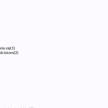
iu się
(
1
)
odciskom
(
2
)