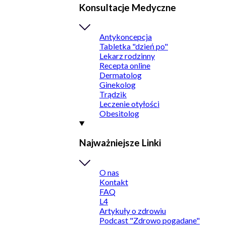
Konsultacje Medyczne
Antykoncepcja
Tabletka "dzień po"
Lekarz rodzinny
Recepta online
Dermatolog
Ginekolog
Trądzik
Leczenie otyłości
Obesitolog
Najważniejsze Linki
O nas
Kontakt
FAQ
L4
Artykuły o zdrowiu
Podcast "Zdrowo pogadane"