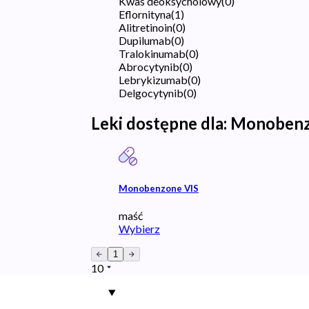
Kwas deoksycholowy
(
0
)
Eflornityna
(
1
)
Alitretinoin
(
0
)
Dupilumab
(
0
)
Tralokinumab
(
0
)
Abrocytynib
(
0
)
Lebrykizumab
(
0
)
Delgocytynib
(
0
)
Leki dostępne dla:
Monoben
Monobenzone VIS
maść
Wybierz
1
10