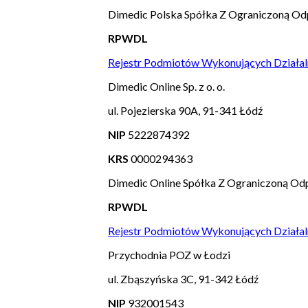
Dimedic Polska Spółka Z Ograniczoną Od
RPWDL
Rejestr Podmiotów Wykonujących Działal
Dimedic Online Sp. z o. o.
ul. Pojezierska 90A, 91-341 Łódź
NIP
5222874392
KRS
0000294363
Dimedic Online Spółka Z Ograniczoną Odp
RPWDL
Rejestr Podmiotów Wykonujących Działal
Przychodnia POZ w Łodzi
ul. Zbąszyńska 3C, 91-342 Łódź
NIP
932001543