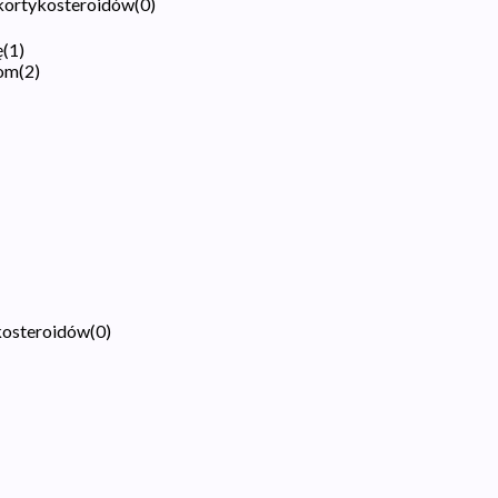
 kortykosteroidów
(
0
)
ę
(
1
)
kom
(
2
)
ykosteroidów
(
0
)