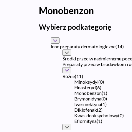
Monobenzon
Wybierz podkategorię
Inne preparaty dermatologiczne
(
14
)
Środki przeciw nadmiernemu pocen
Preparaty przeciw brodawkom i 
Różne
(
11
)
Minoksydyl
(
0
)
Finasteryd
(
6
)
Monobenzon
(
1
)
Brymonidyna
(
0
)
Iwermektyna
(
1
)
Diklofenak
(
2
)
Kwas deoksycholowy
(
0
)
Eflornityna
(
1
)