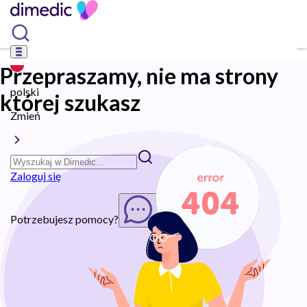
Przepraszamy, nie ma strony
polski
której szukasz
Zmień
Zaloguj się
Potrzebujesz pomocy?
Rozpocznij chat