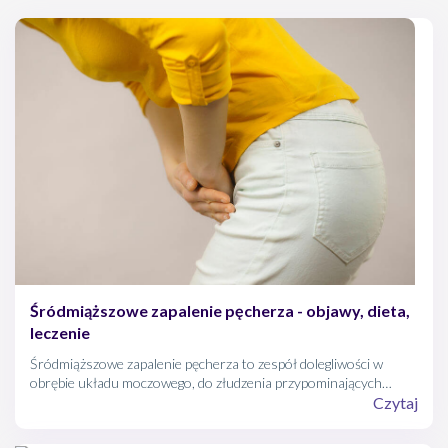
Śródmiąższowe zapalenie pęcherza - objawy, dieta,
leczenie
Śródmiąższowe zapalenie pęcherza to zespół dolegliwości w
obrębie układu moczowego, do złudzenia przypominających
zwykłą infekcję bakteryjną. Niespecyficzne symptomy oraz
Czytaj
niepoznane podłoże, to powody, dla których śródmiąższowe
zapalenia pęcherza tak trudno jest zdiagnozować.