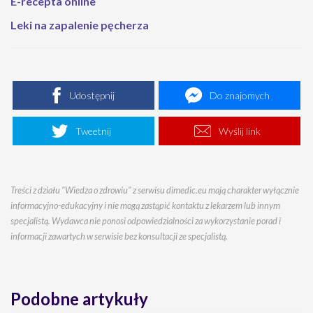
E-recepta online
Leki na zapalenie pęcherza
Udostępnij
Do znajomych
Tweetnij
Wyślij link
Treści z działu "Wiedza o zdrowiu" z serwisu dimedic.eu mają charakter wyłącznie
informacyjno-edukacyjny i nie mogą zastąpić kontaktu z lekarzem lub innym
specjalistą. Wydawca nie ponosi odpowiedzialności za wykorzystanie porad i
informacji zawartych w serwisie bez konsultacji ze specjalistą.
Podobne artykuły