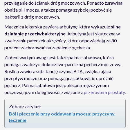
przyleganie do ścianek dróg moczowych. Ponadto żurawina
obniża pH moczu, a także pomaga szybciej pozbyć się
bakterii z dróg moczowych.
Mącznica lekarska zawiera arbutynę, która wykazuje
silne
działanie przeciwbakteryjne
. Arbutyna jest skuteczna w
zwalczaniu pałeczek okrężnicy, które odpowiadają za 80
procent zachorowań na zapalenie pęcherza.
Ziołem wartym uwagi jest także palma sabałowa, która
pomaga zwalczyć dokuczliwe parcie na pęcherz moczowy.
Roślina zawiera substancję czynną BTA, zwiększająca
przepływ moczu oraz pomagającą całkowicie opróżnić
pęcherz. Palma sabałowa jest polecana mężczyznom
odczuwającym dolegliwości związane z
przerostem prostaty
.
Zobacz artykuł:
Ból i pieczenie przy oddawaniu moczu: przyczyny,
leczenie