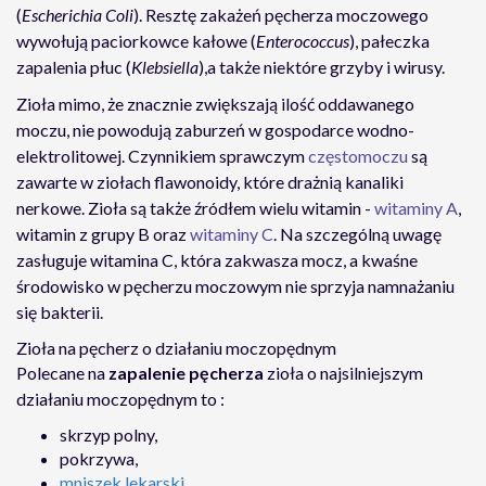
(
Escherichia Coli
). Resztę zakażeń pęcherza moczowego
wywołują paciorkowce kałowe (
Enterococcus
), pałeczka
zapalenia płuc (
Klebsiella
),a także niektóre grzyby i wirusy.
Zioła mimo, że znacznie zwiększają ilość oddawanego
moczu, nie powodują zaburzeń w gospodarce wodno-
elektrolitowej. Czynnikiem sprawczym
częstomoczu
są
zawarte w ziołach flawonoidy, które drażnią kanaliki
nerkowe. Zioła są także źródłem wielu witamin -
witaminy A
,
witamin z grupy B oraz
witaminy C
. Na szczególną uwagę
zasługuje witamina C, która zakwasza mocz, a kwaśne
środowisko w pęcherzu moczowym nie sprzyja namnażaniu
się bakterii.
Zioła na pęcherz o działaniu moczopędnym
Polecane na
zapalenie pęcherza
zioła o najsilniejszym
działaniu moczopędnym to :
skrzyp polny,
pokrzywa,
mniszek lekarski
,