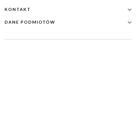
KONTAKT
DANE PODMIOTÓW
Usługa nie jest przeznaczona dla nagłych przypadków medycznych.
Wybrane usługi realizowane są we współpracy z Narodowym
Funduszem Zdrowia (NFZ)
Copyrights 2026 Dimedic Ltd
Partnerzy Serwisu