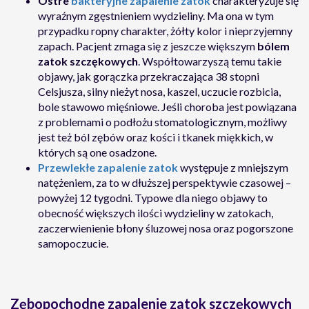
Ostre
bakteryjne zapalenie zatok
charakteryzuje się
wyraźnym zgęstnieniem wydzieliny. Ma ona w tym
przypadku ropny charakter, żółty kolor i nieprzyjemny
zapach. Pacjent zmaga się z jeszcze większym
bólem
zatok szczękowych
. Współtowarzyszą temu takie
objawy, jak gorączka przekraczająca 38 stopni
Celsjusza, silny nieżyt nosa, kaszel, uczucie rozbicia,
bole stawowo mięśniowe. Jeśli choroba jest powiązana
z problemami o podłożu stomatologicznym, możliwy
jest też ból zębów oraz kości i tkanek miękkich, w
których są one osadzone.
Przewlekłe zapalenie zatok
występuje z mniejszym
natężeniem, za to w dłuższej perspektywie czasowej –
powyżej 12 tygodni. Typowe dla niego objawy to
obecność większych ilości wydzieliny w zatokach,
zaczerwienienie błony śluzowej nosa oraz pogorszone
samopoczucie.
Zębopochodne zapalenie zatok szczękowych