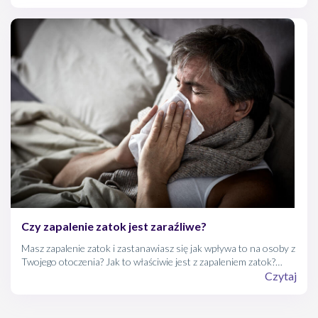
Czy zapalenie zatok jest zaraźliwe?
Masz zapalenie zatok i zastanawiasz się jak wpływa to na osoby z
Twojego otoczenia? Jak to właściwie jest z zapaleniem zatok?
Otóż... to wszystko zależy! Bo choć zapalenie zatok samo w
Czytaj
sobie nie jest zaraźliwe, to już wirusy, bakterie czy grzyby, które
ten stan wywołały – mogą się przemieszczać.