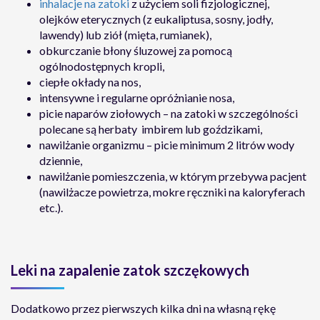
inhalacje na zatoki
z użyciem soli fizjologicznej,
olejków eterycznych (z eukaliptusa, sosny, jodły,
lawendy) lub ziół (mięta, rumianek),
obkurczanie błony śluzowej za pomocą
ogólnodostępnych kropli,
ciepłe okłady na nos,
intensywne i regularne opróżnianie nosa,
picie naparów ziołowych – na zatoki w szczególności
polecane są herbaty imbirem lub goździkami,
nawilżanie organizmu – picie minimum 2 litrów wody
dziennie,
nawilżanie pomieszczenia, w którym przebywa pacjent
(nawilżacze powietrza, mokre ręczniki na kaloryferach
etc.).
Leki na zapalenie zatok szczękowych
Dodatkowo przez pierwszych kilka dni na własną rękę