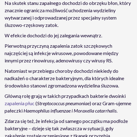
Na skutek stanu zapalnego dochodzi do obrzęku błon, który
znacznie ogranicza możliwość uchodzenia wydzieliny
wytwarzanej i odprowadzanej przez specjalny system
śluzowo-rzęskowy zatok.
W efekcie dochodzi do jej zalegania wewnątrz.
Pierwotną przyczyną zapalenia zatok szczękowych
najczęściej są infekcje wirusowe, powodowane między
innymi przez rinowirusy, adenowirusy czy wirusy RS.
Natomiast w przebiegu choroby dochodzi niekiedy do
nadkażeń o charakterze bakteryjnym, dla których idealne
środowisko stanowi zgromadzona wydzielina śluzowa.
Główną rolę grają w takich przypadkach bakterie dwoinki
zapalenia płuc
(
Streptococcus pneumoniae
) oraz Gram-ujemne
pałeczki
Haemophilus influenzae i Moraxella catarrhalis
.
Zdarza się też, że infekcja od samego początku ma podłoże
bakteryjne – dzieje się tak zwłaszcza w sytuacji, gdy
zakażenie zostaje przeniesione z tkanek przyzębia.