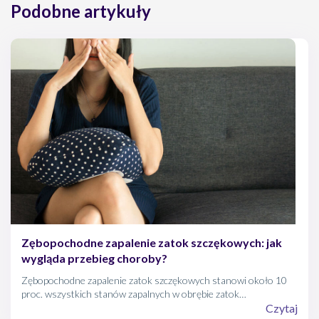
Podobne artykuły
diagnostyki i leczenia zapaleń zatok przynosowych z
praktycznym komentarzem, Forum Medycyny Rodzinnej
2014, vol 8, no 4
Elżbieta Tryka, Zapalenie zatok przynosowych, Nowa
Medycyna 2/2009
Zębopochodne zapalenie zatok szczękowych: jak
wygląda przebieg choroby?
Zębopochodne zapalenie zatok szczękowych stanowi około 10
proc. wszystkich stanów zapalnych w obrębie zatok
szczękowych. Jak się objawia?
Czytaj