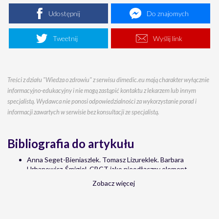
Udostępnij
Do znajomych
Tweetnij
Wyślij link
Treści z działu "Wiedza o zdrowiu" z serwisu dimedic.eu mają charakter wyłącznie
informacyjno-edukacyjny i nie mogą zastąpić kontaktu z lekarzem lub innym
specjalistą. Wydawca nie ponosi odpowiedzialności za wykorzystanie porad i
informacji zawartych w serwisie bez konsultacji ze specjalistą.
Bibliografia do artykułu
Anna Seget-Bieniaszlek. Tomasz Lizureklek. Barbara
Urbanowicz-Śmigiel, CBCT jako nieodłączny element
diagnostyki w trudnych przypadkach klinicznych –
Zobacz więcej
zębopochodne zmiany zapalne w zatoce szczękowej. Opis
przypadku. Endodoncja w praktyce, 3/2015
Piotr Wardas, Jarosław Markowski, Agnieszka Piotrowska-
Seweryn, Przegląd aktualnych wytycznych w zakresie