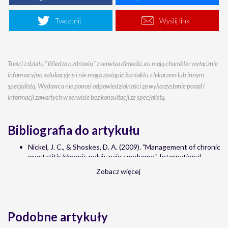
Tweetnij
Wyślij link
Treści z działu "Wiedza o zdrowiu" z serwisu dimedic.eu mają charakter wyłącznie
informacyjno-edukacyjny i nie mogą zastąpić kontaktu z lekarzem lub innym
specjalistą. Wydawca nie ponosi odpowiedzialności za wykorzystanie porad i
informacji zawartych w serwisie bez konsultacji ze specjalistą.
Bibliografia do artykułu
Nickel, J. C., & Shoskes, D. A. (2009). "Management of chronic
prostatitis/chronic pelvic pain syndrome." International
Journal of Antimicrobial Agents
Zobacz więcej
Collins, M. M., Meigs, J. B., Barry, M. J., & Walker Corkery, E.
(2002). "Prevalence and correlates of prostatitis in the
health professionals follow-up study cohort." The Journal of
Urology
Podobne artykuły
Habermacher, G. M., Chason, J. T., & Schaeffer, A. J. (2006).
"Prostatitis/chronic pelvic pain syndrome." Annual Review of