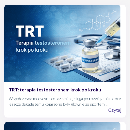
Medicine
TRT: terapia testosteronem krok po kroku
Współczesna medycyna coraz śmielej sięga po rozwiązania, które
jeszcze dekadę temu kojarzone były głównie ze sportem
wyczynowym. Hormonalna Terapia Zastępcza (TRT) u mężczyzn
Czytaj
to nie "kuracja odmładzająca" z reklam, ale rzetelna procedura
medyczna. Jej celem jest przywrócenie organizmowi równowagi,
którą zaburzył niedobór najważniejszego męskiego hormonu.