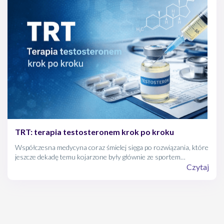
Poniżej znajdziesz kompleksowy przewodnik, który przeprowadzi
Cię przez ten proces – od pierwszych podejrzeń po stabilizację
wyników.
TRT: terapia testosteronem krok po kroku
Współczesna medycyna coraz śmielej sięga po rozwiązania, które
jeszcze dekadę temu kojarzone były głównie ze sportem
wyczynowym. Hormonalna Terapia Zastępcza (TRT) u mężczyzn
Czytaj
to nie "kuracja odmładzająca" z reklam, ale rzetelna procedura
medyczna. Jej celem jest przywrócenie organizmowi równowagi,
którą zaburzył niedobór najważniejszego męskiego hormonu.
Poniżej znajdziesz kompleksowy przewodnik, który przeprowadzi
Cię przez ten proces – od pierwszych podejrzeń po stabilizację
wyników.