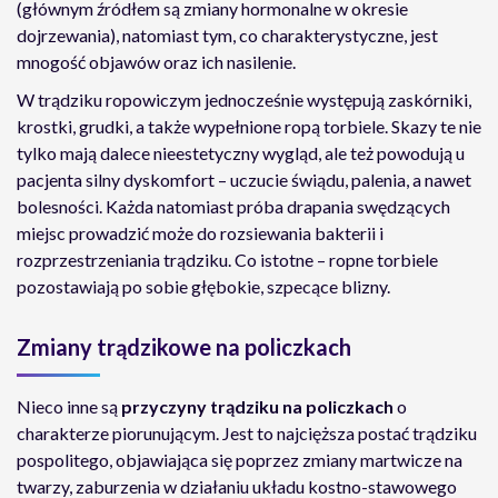
(głównym źródłem są zmiany hormonalne w okresie
dojrzewania), natomiast tym, co charakterystyczne, jest
mnogość objawów oraz ich nasilenie.
W trądziku ropowiczym jednocześnie występują zaskórniki,
krostki, grudki, a także wypełnione ropą torbiele. Skazy te nie
tylko mają dalece nieestetyczny wygląd, ale też powodują u
pacjenta silny dyskomfort – uczucie świądu, palenia, a nawet
bolesności. Każda natomiast próba drapania swędzących
miejsc prowadzić może do rozsiewania bakterii i
rozprzestrzeniania trądziku. Co istotne – ropne torbiele
pozostawiają po sobie głębokie, szpecące blizny.
Zmiany trądzikowe na policzkach
Nieco inne są
przyczyny trądziku na policzkach
o
charakterze piorunującym. Jest to najcięższa postać trądziku
pospolitego, objawiająca się poprzez zmiany martwicze na
twarzy, zaburzenia w działaniu układu kostno-stawowego