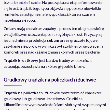
też na
brodzie
i
czole
. Na początku, na etapie formowania
się krost, trądzik tego typu objawia się poprzez niewielkie
rumienie, a następnie małe wypukłości, które z czasem
napełniają się ropą.
Zmiany mają charakter zapalny – proces ten obejmuje skórę
w najbliższym otoczeniu poszczególnych krost. Przyczyną
jest nadmierna produkcja
sebum
przez gruczoły łojowe,
zatykanie się porów w wyniku zbyt szybkiego rogowacenia
komórek oraz nadkażanie zmian skórnych przez bakterie.
Trądzik krostkowy
jest bardzo trudny w leczeniu, a
ustępując pozostawia na skórze głębokie blizny.
Grudkowy trądzik na policzkach i żuchwie
Trądzik na policzkach i żuchwie
może też mieć charakter
grudkowy lub grudkowo-krostkowy. Grudki są
kilkumilimetrowymi wyniosłościami skórnymi, wypełnionymi