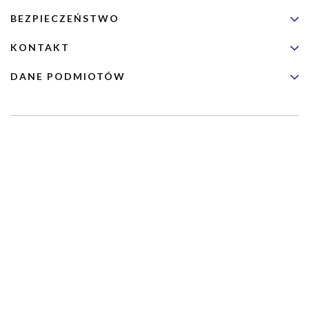
BEZPIECZEŃSTWO
KONTAKT
DANE PODMIOTÓW
Usługa nie jest przeznaczona dla nagłych przypadków medycznych.
Wybrane usługi realizowane są we współpracy z Narodowym
Funduszem Zdrowia (NFZ)
Copyrights 2026 Dimedic Ltd
Partnerzy Serwisu