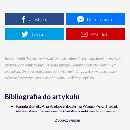
Udostępnij
Do znajomych
Tweetnij
Wyślij link
Treści z działu "Wiedza o zdrowiu" z serwisu dimedic.eu mają charakter wyłącznie
informacyjno-edukacyjny i nie mogą zastąpić kontaktu z lekarzem lub innym
specjalistą. Wydawca nie ponosi odpowiedzialności za wykorzystanie porad i
informacji zawartych w serwisie bez konsultacji ze specjalistą.
Bibliografia do artykułu
Kamila Białek, Ana Alekseenko,Anna Wojas-Pelc, Trądzik
piorunujący – zaostrzenie trądziku zwykłego leczonego
izotretynoiną, Przegl Dermatol 2011, 98
Zobacz więcej
Katarzyna Janda, Magdalena Chwiłkowska, Trądzik pospolity,
etiologia, klasyfikacja, leczenie, Pomeranian Journal of Life