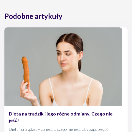
Sciences, wol 60., nr 2 (2014)
Piotr Brzeziński, Leczenie miejscowe w trądziku różowatym,
Podobne artykuły
Forum Medycyny Rodzinnej 2010, tom 4, nr 4
Dieta na trądzik i jego różne odmiany. Czego nie
jeść?
Dieta na trądzik – co jeść, a czego nie jeść, aby zapobiegać