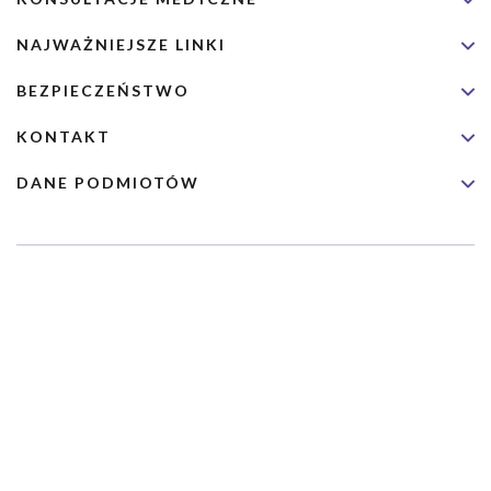
NAJWAŻNIEJSZE LINKI
BEZPIECZEŃSTWO
KONTAKT
DANE PODMIOTÓW
Usługa nie jest przeznaczona dla nagłych przypadków medycznych.
Wybrane usługi realizowane są we współpracy z Narodowym
Funduszem Zdrowia (NFZ)
Copyrights 2026 Dimedic Ltd