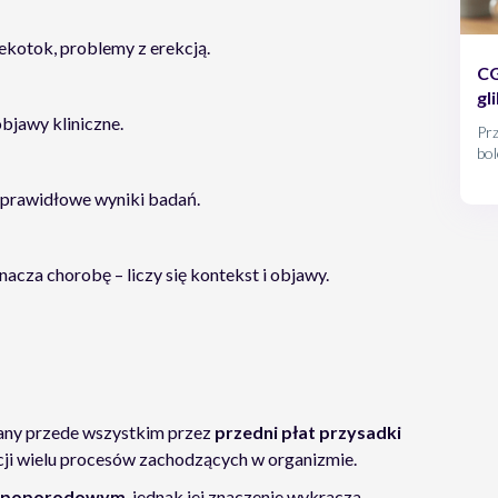
lekotok, problemy z erekcją.
CG
gl
objawy kliniczne.
Prz
bo
poj
tec
ieprawidłowe wyniki badań.
(C
cza chorobę – liczy się kontekst i objawy.
ny przede wszystkim przez
przedni płat przysadki
acji wielu procesów zachodzących w organizmie.
em poporodowym
, jednak jej znaczenie wykracza