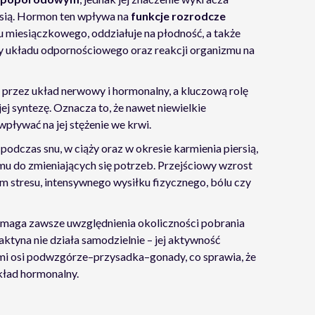
rsią. Hormon ten wpływa na
funkcje rozrodcze
lu miesiączkowego, oddziałuje na płodność, a także
cy układu odpornościowego oraz reakcji organizmu na
e przez układ nerwowy i hormonalny, a kluczową rolę
jej syntezę. Oznacza to, że nawet niewielkie
ływać na jej stężenie we krwi.
podczas snu, w ciąży oraz w okresie karmienia piersią,
mu do zmieniających się potrzeb. Przejściowy wzrost
 stresu, intensywnego wysiłku fizycznego, bólu czy
maga zawsze uwzględnienia okoliczności pobrania
aktyna nie działa samodzielnie – jej aktywność
ami osi podwzgórze–przysadka–gonady, co sprawia, że
kład hormonalny.