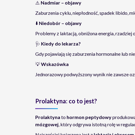
⚠️
Nadmiar – objawy
Zaburzenia cyklu, niepłodność, spadek libido, m
⬇️
Niedobór – objawy
Problemy z laktacją, obniżona energia, rzadziej 
🩺
Kiedy do lekarza?
Gdy pojawiają się zaburzenia hormonalne lub n
💡
Wskazówka
Jednorazowy podwyższony wynik nie zawsze ozna
Prolaktyna: co to jest?
Prolaktyna
to
hormon peptydowy
produkowa
mózgowej
, który odgrywa istotną rolę w regul
Najczęściej kojarzona jest z
laktacją i okres