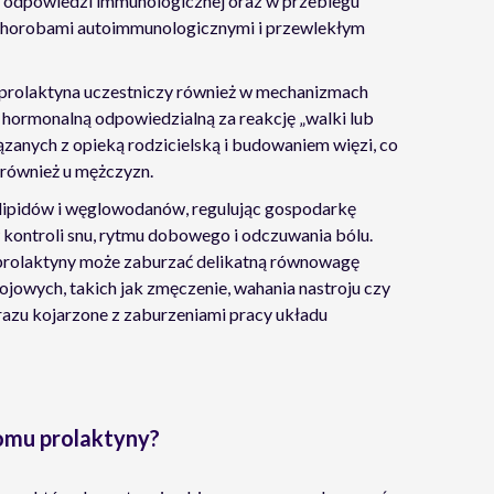
 odpowiedzi immunologicznej oraz w przebiegu
 chorobami autoimmunologicznymi i przewlekłym
 prolaktyna uczestniczy również w mechanizmach
ś hormonalną odpowiedzialną za reakcję „walki lub
ązanych z opieką rodzicielską i budowaniem więzi, co
e również u mężczyzn.
ipidów i węglowodanów, regulując gospodarkę
 kontroli snu, rytmu dobowego i odczuwania bólu.
 prolaktyny może zaburzać delikatną równowagę
owych, takich jak zmęczenie, wahania nastroju czy
razu kojarzone z zaburzeniami pracy układu
omu prolaktyny?