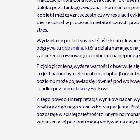
daleko poza funkcję związaną z karmieniem pie
kobiet i mężczyzn
, uczestniczy w regulacji cyk
bierze udział w procesach metabolicznych, pra
stres.
Wydzielanie prolaktyny jest ściśle kontrolowan
odgrywa tu
dopamina
, która działa hamująco na 
zaburzenia równowagi neurohormonalnej mogą wp
Fizjologicznie najwyższe wartości obserwuje się 
co jest naturalnym elementem adaptacji organiz
poziomu może pojawiać się również pod wpływem
spadku poziomu
glukozy
we krwi.
Z tego powodu interpretacja wyników badań wy
krwi oraz ogólnego stanu zdrowia pacjenta. Prol
pozostaje w ścisłej zależności z innymi hormon
zaburzenia jej poziomu mogą wpływać na cały u