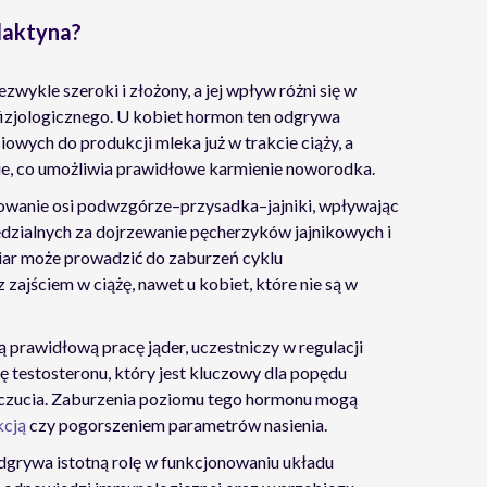
olaktyna?
zwykle szeroki i złożony, a jej wpływ różni się w
 fizjologicznego. U kobiet hormon ten odgrywa
owych do produkcji mleka już w trakcie ciąży, a
ie, co umożliwia prawidłowe karmienie noworodka.
nowanie osi podwzgórze–przysadka–jajniki, wpływając
dzialnych za dojrzewanie pęcherzyków jajnikowych i
iar może prowadzić do zaburzeń cyklu
zajściem w ciążę, nawet u kobiet, które nie są w
 prawidłową pracę jąder, uczestniczy w regulacji
 testosteronu, który jest kluczowy dla popędu
czucia. Zaburzenia poziomu tego hormonu mogą
kcją
czy pogorszeniem parametrów nasienia.
odgrywa istotną rolę w funkcjonowaniu układu