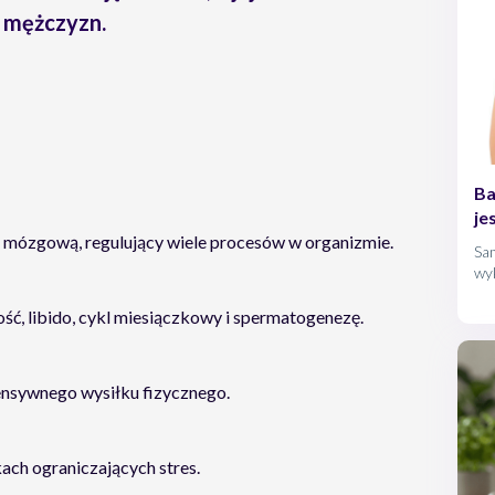
i mężczyzn.
Ba
je
mózgową, regulujący wiele procesów w organizmie.
Sam
wy
kob
wy
ść, libido, cykl miesiączkowy i spermatogenezę.
ntensywnego wysiłku fizycznego.
kach ograniczających stres.