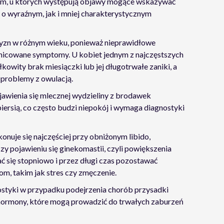
om, u których występują objawy mogące wskazywać
 o wyraźnym, jak i mniej charakterystycznym
czyzn w różnym wieku, ponieważ nieprawidłowe
nicowane symptomy. U kobiet jednym z najczęstszych
kowity brak miesiączki lub jej długotrwałe zaniki, a
e problemy z owulacją.
awienia się mlecznej wydzieliny z brodawek
iersią, co często budzi niepokój i wymaga diagnostyki
uje się najczęściej przy obniżonym libido,
zy pojawieniu się ginekomastii, czyli powiększenia
 się stopniowo i przez długi czas pozostawać
m, takim jak stres czy zmęczenie.
ostyki w przypadku podejrzenia chorób przysadki
ormony, które mogą prowadzić do trwałych zaburzeń