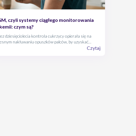
M, czyli systemy ciągłego monitorowania
ikemii: czym są?
ez dziesięciolecia kontrola cukrzycy opierała się na
lesnym nakłuwaniu opuszków palców, by uzyskać
edynczy wynik z kropli krwi. Dziś stoimy u progu
Czytaj
hnologicznej rewolucji, którą firmuje skrót CGM
ontinuous Glucose Monitoring).