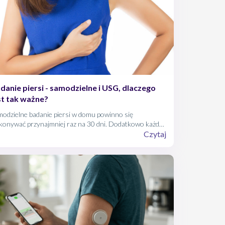
danie piersi - samodzielne i USG, dlaczego
st tak ważne?
odzielne badanie piersi w domu powinno się
konywać przynajmniej raz na 30 dni. Dodatkowo każda
ieta po 30. roku życia powinna co 12 miesięcy
Czytaj
konywać USG piersi.