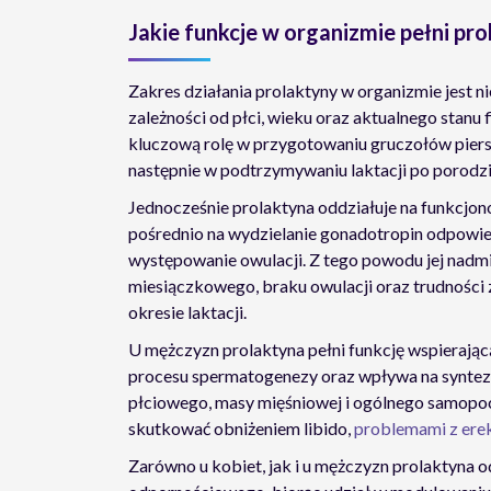
Jakie funkcje w organizmie pełni pr
Zakres działania prolaktyny w organizmie jest nie
zależności od płci, wieku oraz aktualnego stanu
kluczową rolę w przygotowaniu gruczołów piersi
następnie w podtrzymywaniu laktacji po porodz
Jednocześnie prolaktyna oddziałuje na funkcjo
pośrednio na wydzielanie gonadotropin odpowie
występowanie owulacji. Z tego powodu jej nadm
miesiączkowego, braku owulacji oraz trudności z 
okresie laktacji.
U mężczyzn prolaktyna pełni funkcję wspierającą
procesu spermatogenezy oraz wpływa na syntezę
płciowego, masy mięśniowej i ogólnego samopo
skutkować obniżeniem libido,
problemami z ere
Zarówno u kobiet, jak i u mężczyzn prolaktyna 