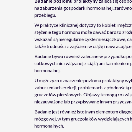
Badanie poziomu prolaktyny
zaleca się osob
na zaburzenia gospodarki hormonalnej, zarówno
przebiegu.
W praktyce klinicznej dotyczy to kobiet i męż
stężenie tego hormonu może dawać bardzo zróż
wskazań są nieregularne cykle miesiączkowe, cał
także trudności z zajściem w ciążę i nawracając
Badanie bywa również zalecane w przypadku poj
sutkowych niezwiązanej z ciążą ani karmieniem p
hormonalnej.
U mężczyzn oznaczenie poziomu prolaktyny wykon
zaburzeniach erekcji, problemach z płodnością c
gruczołów piersiowych. Objawy te mogą rozwijać
niezauważone lub przypisywane innym przyczyno
Badanie jest również istotnym elementem diagn
mózgowej, w tym gruczolaków wydzielających h
hormonalnych.