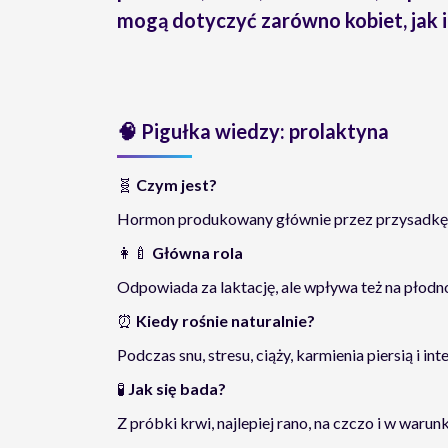
mogą dotyczyć zarówno kobiet, jak 
🧠
Pigułka wiedzy: prolaktyna
🧬
Czym jest?
Hormon produkowany głównie przez przysadkę 
👩‍🍼
Główna rola
Odpowiada za laktację, ale wpływa też na płodno
⏰
Kiedy rośnie naturalnie?
Podczas snu, stresu, ciąży, karmienia piersią i i
🧪
Jak się bada?
Z próbki krwi, najlepiej rano, na czczo i w warun