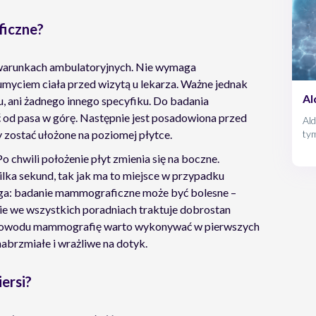
iczne?
arunkach ambulatoryjnych. Nie wymaga
yciem ciała przed wizytą u lekarza. Ważne jednak
Al
u, ani żadnego innego specyfiku. Do badania
od pasa w górę. Następnie jest posadowiona przed
Ald
tym
y zostać ułożone na poziomej płytce.
jak
Po chwili położenie płyt zmienia się na boczne.
pr
dla
lka sekund, tak jak ma to miejsce w przypadku
ga: badanie mammograficzne może być bolesne –
 nie we wszystkich poradniach traktuje dobrostan
o powodu mammografię warto wykonywać w pierwszych
 nabrzmiałe i wrażliwe na dotyk.
ersi?