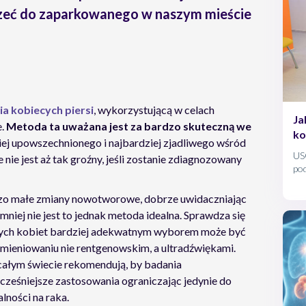
zeć do zaparkowanego w naszym mieście
a kobiecych piersi
, wykorzystującą w celach
Ja
e.
Metoda ta uważana jest za bardzo skuteczną we
ko
iej upowszechnionego i najbardziej zjadliwego wśród
USG
nie jest aż tak groźny, jeśli zostanie zdiagnozowany
po
rak
o małe zmiany nowotworowe, dobrze uwidaczniając
jmniej nie jest to jednak metoda idealna. Sprawdza się
szych kobiet bardziej adekwatnym wyborem może być
omieniowaniu nie rentgenowskim, a ultradźwiękami.
całym świecie rekomendują, by badania
ześniejsze zastosowania ograniczając jedynie do
ności na raka.