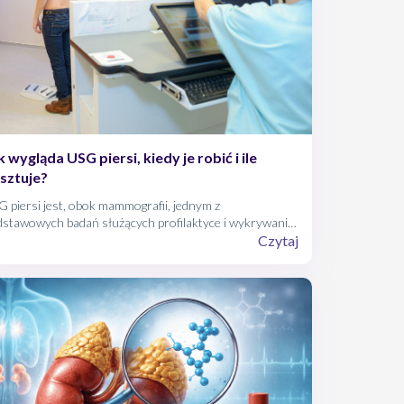
k wygląda USG piersi, kiedy je robić i ile
sztuje?
 piersi jest, obok mammografii, jednym z
dstawowych badań służących profilaktyce i wykrywaniu
a piersi. Zobacz, kiedy należy wykonywać USG piersi.
Czytaj