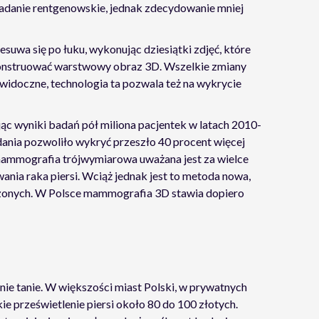
badanie rentgenowskie, jednak zdecydowanie mniej
uwa się po łuku, wykonując dziesiątki zdjęć, które
skonstruować warstwowy obraz 3D. Wszelkie zmiany
idoczne, technologia ta pozwala też na wykrycie
ąc wyniki badań pół miliona pacjentek w latach 2010-
adania pozwoliło wykryć przeszło 40 procent więcej
mammografia trójwymiarowa uważana jest za wielce
ania raka piersi. Wciąż jednak jest to metoda nowa,
zonych. W Polsce mammografia 3D stawia dopiero
ie tanie. W większości miast Polski, w prywatnych
ie prześwietlenie piersi około 80 do 100 złotych.