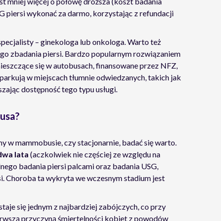
t mniej więcej o połowę droższa (koszt badania
 piersi wykonać za darmo, korzystając z refundacji
pecjalisty – ginekologa lub onkologa. Warto też
ego zbadania piersi. Bardzo popularnym rozwiązaniem
mieszczące się w autobusach, finansowane przez NFZ,
rkują w miejscach tłumnie odwiedzanych, takich jak
szając dostępność tego typu usługi.
usa?
 w mammobusie, czy stacjonarnie, badać się warto.
dwa lata
(aczkolwiek nie częściej ze względu na
nego badania piersi palcami oraz badania USG,
rsi. Choroba ta wykryta we wczesnym stadium jest
staje się jednym z najbardziej zabójczych, co przy
erwszą przyczyną śmiertelności kobiet z powodów