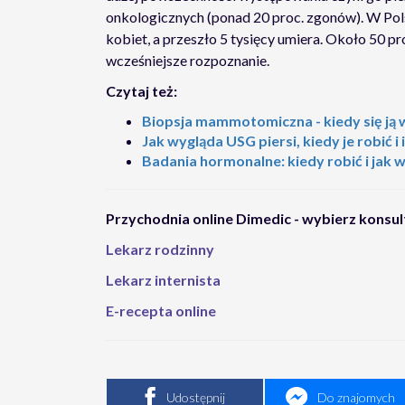
onkologicznych (ponad 20 proc. zgonów). W Polsc
kobiet, a przeszło 5 tysięcy umiera. Około 50 p
wcześniejsze rozpoznanie.
Czytaj też:
Biopsja mammotomiczna - kiedy się ją 
Jak wygląda USG piersi, kiedy je robić i 
Badania hormonalne: kiedy robić i jak 
Przychodnia online Dimedic - wybierz konsul
Lekarz rodzinny
Lekarz internista
E-recepta online
Udostępnij
Do znajomych