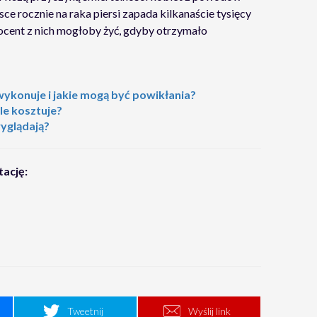
e rocznie na raka piersi zapada kilkanaście tysięcy
rocent z nich mogłoby żyć, gdyby otrzymało
wykonuje i jakie mogą być powikłania?
ile kosztuje?
wyglądają?
tację:
Tweetnij
Wyślij link