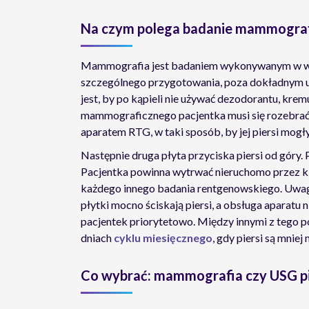
Na czym polega badanie mammograf
Mammografia jest badaniem wykonywanym w w
szczególnego przygotowania, poza dokładnym um
jest, by po kąpieli nie używać dezodorantu, krem
mammograficznego pacjentka musi się rozebrać 
aparatem RTG, w taki sposób, by jej piersi mogł
Następnie druga płyta przyciska piersi od góry. 
Pacjentka powinna wytrwać nieruchomo przez ki
każdego innego badania rentgenowskiego. Uwa
płytki mocno ściskają piersi, a obsługa aparatu
pacjentek priorytetowo. Między innymi z teg
dniach
cyklu miesięcznego
, gdy piersi są mniej
Co wybrać: mammografia czy USG pi