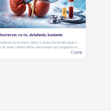
dosteron: co to, działanie, badanie
osteron to hormon, który w dużej mierze decyduje o
, ile wody i elektrolitów zatrzymuje nasz organizm oraz
 regulowane jest ciśnienie krwi. Jego zaburzenia mogą
Czytaj
owadzić do poważnych konsekwencji zdrowotnych,
tego warto wiedzieć, jak działa i kiedy go badać.