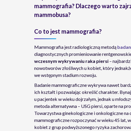
mammografia? Dlaczego warto zajr
mammobusa?
Co to jest mammografia?
Mammografia jest radiologiczną metodą
badani
diagnostycznych promieniowanie rentgenowski
wczesnym wykrywaniu raka piersi
– najbardz
nowotworów złośliwych u kobiet, który jednakże 
we wstępnym stadium rozwoju.
Badanie mammograficzne wykrywa nawet bardz
ich kształt i pozwalając określić charakter. Byna
u pacjentek w wieku dojrzałym, jednak u młod
metoda alternatywna – USG piersi, oparte na pr
Towarzystwa ginekologiczne i onkologiczne na 
mammograficzne rozpoczynać w wieku 45 lat, wc
kobiet z grup podwyższonego ryzyka zachorowal