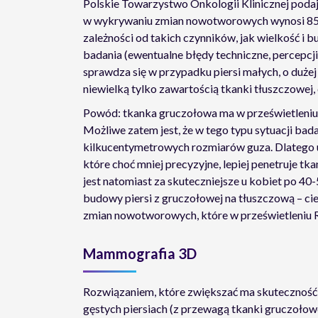
Polskie Towarzystwo Onkologii Klinicznej poda
w wykrywaniu zmian nowotworowych wynosi 85 pr
zależności od takich czynników, jak wielkość i
badania (ewentualne błędy techniczne, percepcji
sprawdza się w przypadku piersi małych, o duże
niewielką tylko zawartością tkanki tłuszczowej
Powód: tkanka gruczołowa ma w prześwietleniu
Możliwe zatem jest, że w tego typu sytuacji ba
kilkucentymetrowych rozmiarów guza. Dlatego u
które choć mniej precyzyjne, lepiej penetruje
jest natomiast za skuteczniejsze u kobiet po 40
budowy piersi z gruczołowej na tłuszczową – cie
zmian nowotworowych, które w prześwietleniu R
Mammografia 3D
Rozwiązaniem, które zwiększać ma skuteczność
gęstych piersiach (z przewagą tkanki gruczołow