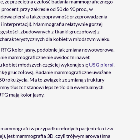
je, że przeciętna czułość badania mammograficznego
ocent, przy zakresie od 50 do 90 proc., w
 budowa piersi a także poprawność przeprowadzenia
 i interpretacji). Mammografia relatywnie gorzej
j gęstości, zbudowanych z tkanki gruczołowej z
, charakterystycznych dla kobiet w młodszym wieku.
 RTG kolor jasny, podobnie jak zmiana nowotworowa.
danie mammograficzne nie uwidoczni nawet
 kobiet młodszych częściej wykonuje się
USG piersi
,
 tkankę gruczołową. Badanie mammograficzne uważane
-50 roku życia. Ma to związek ze zmianą struktury
mny tłuszcz stanowi lepsze tło dla ewentualnych
TG mają kolor jasny.
 mammografii w przypadku młodych pacjentek o tzw.
ej), jest mammografia 3D, czyli trójwymiarowa (inna