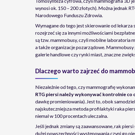
Tomosynteza cyfrowa, czyli mammografia 3D jes
wynosi ok. 150 – 200 złotych). Można jednak RTG
Narodowego Funduszu Zdrowia.
Wymagane do tego jest skierowanie od lekarza s
rozejrzeć się za innymi możliwościami bezpłatn
są tzw. mammobusy, czyli mobilne laboratoria 
a także organizacje pozarządowe. Mammobusy pa
galerie handlowe czy rynki miast, znaczne zwięk
Dlaczego warto zajrzeć do mammob
Niezależnie od tego, czy mammografię wykonamy
RTG piersi należy wykonywać kontrolnie co 
dawkę promieniowania). Jest to, obok samodziel
najskuteczniejsza metoda profilaktyki raka pie
niemal w 100 procentach uleczalna.
Jeśli jednak zmiany są zaawansowane, rak piersi 
dużej powszechności występowania czyni go pi