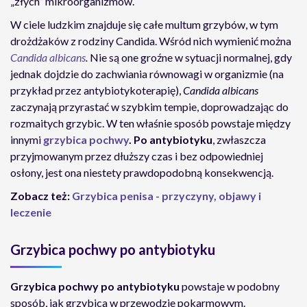
„złych” mikroorganizmów.
W ciele ludzkim znajduje się całe multum grzybów, w tym
drożdżaków z rodziny Candida. Wśród nich wymienić można
Candida albicans
.
Nie są one groźne w sytuacji normalnej, gdy
jednak dojdzie do zachwiania równowagi w organizmie (na
przykład przez antybiotykoterapię),
Candida albicans
zaczynają przyrastać w szybkim tempie, doprowadzając do
rozmaitych grzybic. W ten właśnie sposób powstaje między
innymi
grzybica pochwy
. Po antybiotyku
, zwłaszcza
przyjmowanym przez dłuższy czas i bez odpowiedniej
osłony, jest ona niestety prawdopodobną konsekwencją.
Zobacz też:
Grzybica penisa - przyczyny, objawy i
leczenie
Grzybica pochwy po antybiotyku
Grzybica pochwy po antybiotyku
powstaje w podobny
sposób, jak grzybica w przewodzie pokarmowym.