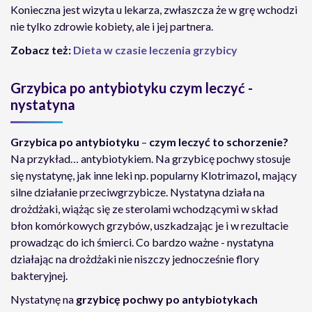
Konieczna jest wizyta u lekarza, zwłaszcza że w grę wchodzi
nie tylko zdrowie kobiety, ale i jej partnera.
Zobacz też:
Dieta w czasie leczenia grzybicy
Grzybica po antybiotyku czym leczyć -
nystatyna
Grzybica po antybiotyku
–
czym leczyć to schorzenie?
Na przykład… antybiotykiem. Na grzybicę pochwy stosuje
się nystatynę, jak inne leki np. popularny Klotrimazol
,
mający
silne działanie przeciwgrzybicze. Nystatyna działa na
drożdżaki, wiążąc się ze sterolami wchodzącymi w skład
błon komórkowych grzybów, uszkadzając je i w rezultacie
prowadząc do ich śmierci. Co bardzo ważne - nystatyna
działając na drożdżaki nie niszczy jednocześnie flory
bakteryjnej.
Nystatynę na
grzybicę pochwy po antybiotykach