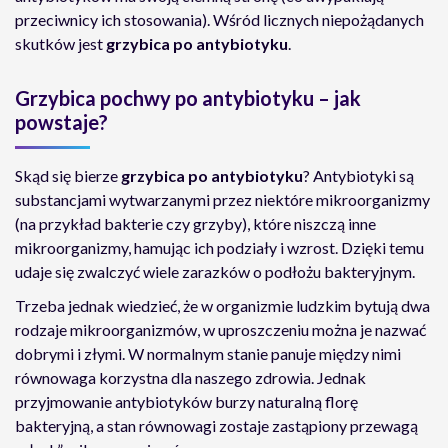
przeciwnicy ich stosowania). Wśród licznych niepożądanych
skutków jest
grzybica po antybiotyku
.
Grzybica pochwy po antybiotyku – jak
powstaje?
Skąd się bierze
grzybica po antybiotyku
? Antybiotyki są
substancjami wytwarzanymi przez niektóre mikroorganizmy
(na przykład bakterie czy grzyby), które niszczą inne
mikroorganizmy, hamując ich podziały i wzrost. Dzięki temu
udaje się zwalczyć wiele zarazków o podłożu bakteryjnym.
Trzeba jednak wiedzieć, że w organizmie ludzkim bytują dwa
rodzaje mikroorganizmów, w uproszczeniu można je nazwać
dobrymi i złymi. W normalnym stanie panuje między nimi
równowaga korzystna dla naszego zdrowia. Jednak
przyjmowanie antybiotyków burzy naturalną florę
bakteryjną, a stan równowagi zostaje zastąpiony przewagą