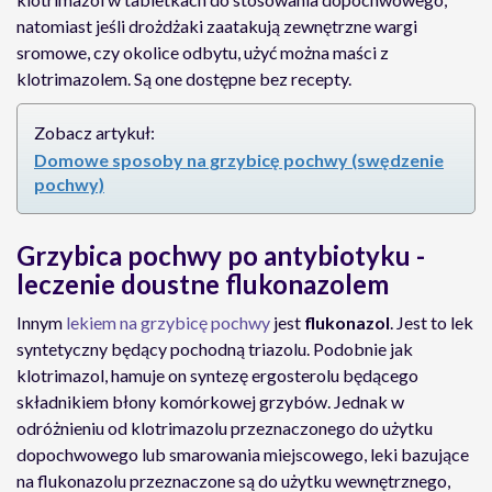
natomiast jeśli drożdżaki zaatakują zewnętrzne wargi
sromowe, czy okolice odbytu, użyć można maści z
klotrimazolem. Są one dostępne bez recepty.
Zobacz artykuł:
Domowe sposoby na grzybicę pochwy (swędzenie
pochwy)
Grzybica pochwy po antybiotyku -
leczenie doustne flukonazolem
Innym
lekiem na grzybicę pochwy
jest
flukonazol
. Jest to lek
syntetyczny będący pochodną triazolu. Podobnie jak
klotrimazol, hamuje on syntezę ergosterolu będącego
składnikiem błony komórkowej grzybów. Jednak w
odróżnieniu od klotrimazolu przeznaczonego do użytku
dopochwowego lub smarowania miejscowego, leki bazujące
na flukonazolu przeznaczone są do użytku wewnętrznego,