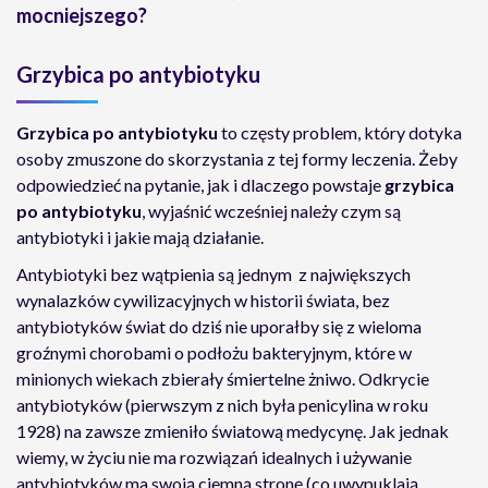
mocniejszego?
Grzybica po antybiotyku
Grzybica po antybiotyku
to częsty problem, który dotyka
osoby zmuszone do skorzystania z tej formy leczenia. Żeby
odpowiedzieć na pytanie, jak i dlaczego powstaje
grzybica
po antybiotyku
, wyjaśnić wcześniej należy czym są
antybiotyki i jakie mają działanie.
Antybiotyki bez wątpienia są jednym z największych
wynalazków cywilizacyjnych w historii świata, bez
antybiotyków świat do dziś nie uporałby się z wieloma
groźnymi chorobami o podłożu bakteryjnym, które w
minionych wiekach zbierały śmiertelne żniwo. Odkrycie
antybiotyków (pierwszym z nich była penicylina w roku
1928) na zawsze zmieniło światową medycynę. Jak jednak
wiemy, w życiu nie ma rozwiązań idealnych i używanie
antybiotyków ma swoją ciemną stronę (co uwypuklają