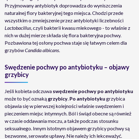
Przyjmowany antybiotyk doprowadza do wyniszczenia
naturalnej flory bakteryjnej tego miejsca. Chodzi przede
wszystkim o zmniejszenie przez antybiotyki liczebności
Lactobacillus
, czyli bakterii kwasu mlekowego - to właśnie z
nich w dużej mierze składa się flora bakteryjna pochwy.
Pozbawiona tej osłony pochwa staje się łatwym celem dla
grzybów
Candida albicans
.
Swędzenie pochwy po antybiotyku – objawy
grzybicy
Jeśli kobieta odczuwa
swędzenie pochwy po antybiotyku
może to być oznaką
grzybicy
.
Po antybiotyku
grzybica
objawia się w pierwszej kolejności właśnie swędzeniem i
pieczeniem miejsc intymnych. Ból i świąd obecne są również
w czasie oddawania moczu, a także podczas stosunku
seksualnego. Innym istotnym objawem grzybicy pochwy są
bezwonne, serowate upławy. Nie należy ich lekceważyć.