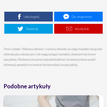
Udostępnij
Do znajomych
Tweetnij
Wyślij link
Treści z działu "Wiedza o zdrowiu" z serwisu dimedic.eu mają charakter wyłącznie
informacyjno-edukacyjny i nie mogą zastąpić kontaktu z lekarzem lub innym
specjalistą. Wydawca nie ponosi odpowiedzialności za wykorzystanie porad i
informacji zawartych w serwisie bez konsultacji ze specjalistą.
Podobne artykuły