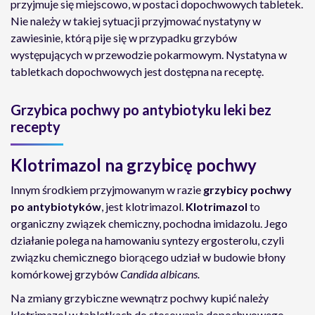
przyjmuje się miejscowo, w postaci dopochwowych tabletek.
Nie należy w takiej sytuacji przyjmować nystatyny w
zawiesinie, którą pije się w przypadku grzybów
występujących w przewodzie pokarmowym. Nystatyna w
tabletkach dopochwowych jest dostępna na receptę.
Grzybica pochwy po antybiotyku leki bez
recepty
Klotrimazol na grzybicę pochwy
Innym środkiem przyjmowanym w razie
grzybicy pochwy
po antybiotyków
, jest klotrimazol.
Klotrimazol
to
organiczny związek chemiczny, pochodna imidazolu. Jego
działanie polega na hamowaniu syntezy ergosterolu, czyli
związku chemicznego biorącego udział w budowie błony
komórkowej grzybów
Candida albicans.
Na zmiany grzybiczne wewnątrz pochwy kupić należy
klotrimazol w tabletkach do stosowania dopochwowego,