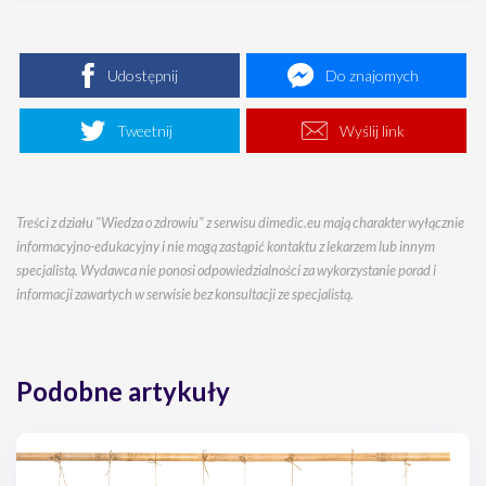
Udostępnij
Do znajomych
Tweetnij
Wyślij link
Treści z działu "Wiedza o zdrowiu" z serwisu dimedic.eu mają charakter wyłącznie
informacyjno-edukacyjny i nie mogą zastąpić kontaktu z lekarzem lub innym
specjalistą. Wydawca nie ponosi odpowiedzialności za wykorzystanie porad i
informacji zawartych w serwisie bez konsultacji ze specjalistą.
Podobne artykuły