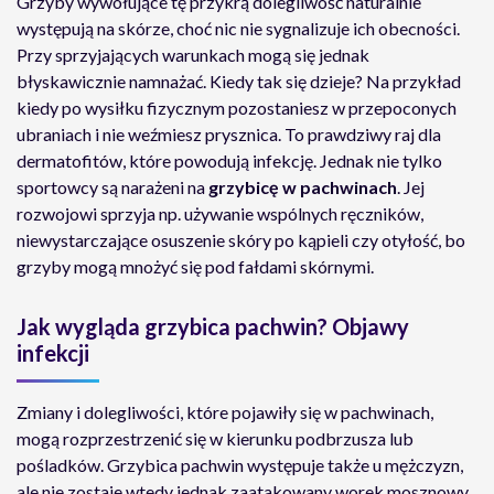
Grzyby wywołujące tę przykrą dolegliwość naturalnie
występują na skórze, choć nic nie sygnalizuje ich obecności.
Przy sprzyjających warunkach mogą się jednak
błyskawicznie namnażać. Kiedy tak się dzieje? Na przykład
kiedy po wysiłku fizycznym pozostaniesz w przepoconych
ubraniach i nie weźmiesz prysznica. To prawdziwy raj dla
dermatofitów, które powodują infekcję. Jednak nie tylko
sportowcy są narażeni na
grzybicę w pachwinach
. Jej
rozwojowi sprzyja np. używanie wspólnych ręczników,
niewystarczające osuszenie skóry po kąpieli czy otyłość, bo
grzyby mogą mnożyć się pod fałdami skórnymi.
Jak wygląda grzybica pachwin? Objawy
infekcji
Zmiany i dolegliwości, które pojawiły się w pachwinach,
mogą rozprzestrzenić się w kierunku podbrzusza lub
pośladków. Grzybica pachwin występuje także
u mężczyzn,
ale nie zostaje wtedy jednak zaatakowany worek mosznowy.