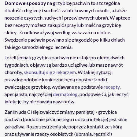
Domowe sposoby
na grzybicę pachwin to szczególna
dbałość o higienę i suchość zainfekowanych okolic, a także
noszenie czystych, suchych i przewiewnych ubrań. W aptece
bez recepty możesz zakupić spray lub maść na grzybicę
skóry - środków używaj według wskazań na ulotce.
Swędzenie pachwin powinno się złagodzić po kilku dniach
takiego samodzielnego leczenia.
Jeżeli jednak grzybica pachwin nie ustaje po około dwóch
tygodniach, objawy są bardzo uciążliwe lub masz nawrót
choroby,
skonsultuj się z lekarzem
. W takiej sytuacji
prawdopodobnie konieczne będą doustne środki
zwalczające grzybicę, wydawane na podstawie
recepty
.
Specjalista, najczęściej
dermatolog
, podpowie Ci, jak leczyć
infekcję, by nie dawała nawrotów.
Zanim uda Ci się zwalczyć zmiany, pamiętaj - grzybica
pachwin (podobnie jak inne tego rodzaju infekcje) jest silne
zaraźliwa. Rozprzestrzenia się poprzez kontakt ze skórą
oraz używanie rzeczy osobistych (ubrania, ręczniki)