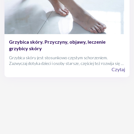
Grzybica skóry. Przyczyny, objawy, leczenie
grzybicy skóry
Grzybica skóry jest stosunkowo częstym schorzeniem.
Zazwyczaj dotyka dzieci i osoby starsze, częściej też rozwija się u
mężczyzn niż u kobiet. Na grzybicę może jednak zachorować
Czytaj
każdy, niezależnie od płci i wieku. Dlatego warto wiedzieć, jakie
mogą być przyczyny zakażenia, jak mu zapobiegać oraz jak leczyć
grzybicę skóry. Tego wszystkiego dowiesz się z artykułu poniżej.