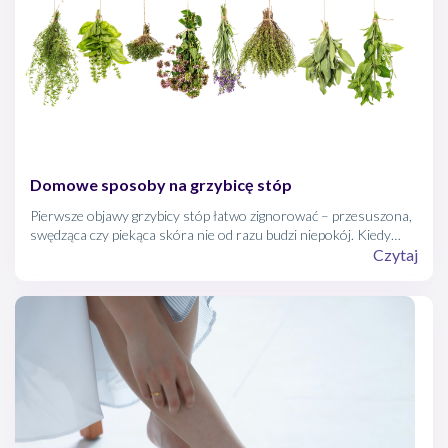
Domowe sposoby na grzybicę stóp
Pierwsze objawy grzybicy stóp łatwo zignorować – przesuszona,
swędząca czy piekąca skóra nie od razu budzi niepokój. Kiedy
korzystasz z miejskich basenów, saun czy dzielisz się obuwiem
Czytaj
lub ręcznikiem – jesteś szczególnie narażona na schorzenie.
Wiesz, jak sobie z nim radzić domowymi sposobami?