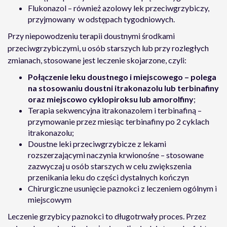
Flukonazol – również azolowy lek przeciwgrzybiczy,
przyjmowany w odstępach tygodniowych.
Przy niepowodzeniu terapii doustnymi środkami
przeciwgrzybiczymi, u osób starszych lub przy rozległych
zmianach, stosowane jest leczenie skojarzone, czyli:
Połączenie leku doustnego i miejscowego
– polega
na stosowaniu doustni itrakonazolu lub terbinafiny
oraz miejscowo cyklopiroksu lub amorolfiny
;
Terapia sekwencyjna itrakonazolem i terbinafiną –
przymowanie przez miesiąc terbinafiny po 2 cyklach
itrakonazolu;
Doustne leki przeciwgrzybicze z lekami
rozszerzającymi naczynia krwionośne – stosowane
zazwyczaj u osób starszych w celu zwiększenia
przenikania leku do części dystalnych kończyn
Chirurgiczne usunięcie paznokci z leczeniem ogólnym i
miejscowym
Leczenie grzybicy paznokci to długotrwały proces. Przez