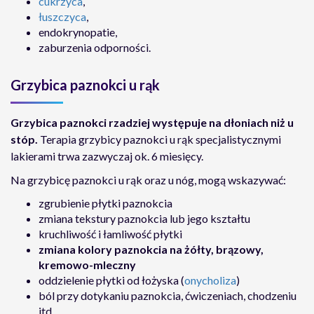
cukrzyca
,
łuszczyca
,
endokrynopatie,
zaburzenia odporności.
Grzybica paznokci u rąk
Grzybica paznokci rzadziej występuje na dłoniach niż u
stóp.
Terapia grzybicy paznokci u rąk specjalistycznymi
lakierami trwa zazwyczaj ok. 6 miesięcy.
Na grzybicę paznokci u rąk oraz u nóg, mogą wskazywać:
zgrubienie płytki paznokcia
zmiana tekstury paznokcia lub jego kształtu
kruchliwość i łamliwość płytki
zmiana kolory paznokcia na żółty, brązowy,
kremowo-mleczny
oddzielenie płytki od łożyska (
onycholiza
)
ból przy dotykaniu paznokcia, ćwiczeniach, chodzeniu
itd.