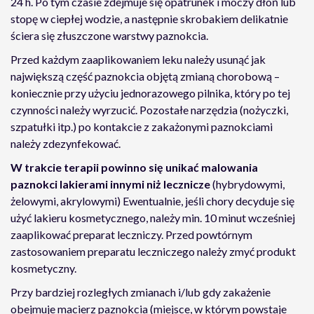
24 h. Po tym czasie zdejmuje się opatrunek i moczy dłoń lub
stopę w ciepłej wodzie, a następnie skrobakiem delikatnie
ściera się złuszczone warstwy paznokcia.
Przed każdym zaaplikowaniem leku należy usunąć jak
największą część paznokcia objętą zmianą chorobową –
koniecznie przy użyciu jednorazowego pilnika, który po tej
czynności należy wyrzucić. Pozostałe narzędzia (nożyczki,
szpatułki itp.) po kontakcie z zakażonymi paznokciami
należy zdezynfekować.
W trakcie terapii powinno się unikać malowania
paznokci lakierami innymi niż lecznicze
(hybrydowymi,
żelowymi, akrylowymi) Ewentualnie, jeśli chory decyduje się
użyć lakieru kosmetycznego, należy min. 10 minut wcześniej
zaaplikować preparat leczniczy. Przed powtórnym
zastosowaniem preparatu leczniczego należy zmyć produkt
kosmetyczny.
Przy bardziej rozległych zmianach i/lub gdy zakażenie
obejmuje macierz paznokcia (miejsce, w którym powstaje