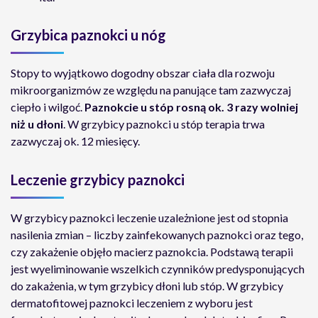
Grzybica paznokci u nóg
Stopy to wyjątkowo dogodny obszar ciała dla rozwoju
mikroorganizmów ze względu na panujące tam zazwyczaj
ciepło i wilgoć.
Paznokcie u stóp rosną ok. 3 razy wolniej
niż u dłoni
. W grzybicy paznokci u stóp terapia trwa
zazwyczaj ok. 12 miesięcy.
Leczenie grzybicy paznokci
W grzybicy paznokci leczenie uzależnione jest od stopnia
nasilenia zmian – liczby zainfekowanych paznokci oraz tego,
czy zakażenie objęło macierz paznokcia. Podstawą terapii
jest wyeliminowanie wszelkich czynników predysponujących
do zakażenia, w tym grzybicy dłoni lub stóp. W grzybicy
dermatofitowej paznokci leczeniem z wyboru jest