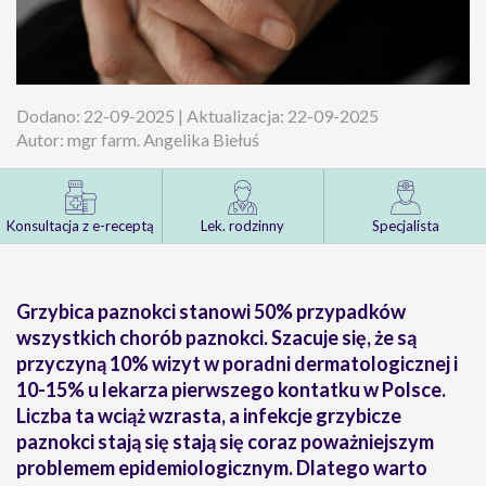
Dodano: 22-09-2025 | Aktualizacja: 22-09-2025
Autor: mgr farm. Angelika Biełuś
Konsultacja z e-receptą
Lek. rodzinny
Specjalista
Grzybica paznokci stanowi 50% przypadków
wszystkich chorób paznokci.
Szacuje się, że są
przyczyną 10% wizyt w poradni dermatologicznej i
10-15% u lekarza pierwszego kontatku w Polsce.
Liczba ta wciąż wzrasta, a infekcje grzybicze
paznokci stają się stają się coraz poważniejszym
problemem epidemiologicznym. Dlatego warto