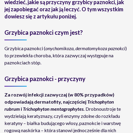
wiedzieć, jakie są przyczyny grzybicy paznokci, jak
jej zapobiegać oraz jak ją leczyć. O tym wszystkim
dowiesz się z artykułu poniżej.
Grzybica paznokci czym jest?
Grzybica paznokci (
onychomikoza, dermatomykoza paznokci
)
to przewlekła choroba, która zazwyczaj występuje na
paznokciach stóp.
Grzybica paznokci - przyczyny
Za rozwój infekcji zazwyczaj (w 80% przypadków)
odpowiadają dermatofity, najczęściej
Trichophyton
rubrum
i
Trichophyton mentagrophytes
.
Drobnoustroje te
wydzielają keratyznazy, czyli enzymy zdolne do rozkładu
keratyny – białka budującego włosy, paznokcie i warstwę
rogową naskórka – która stanowi jednocześnie dla nich