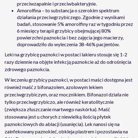
przeciwzapalnie i przeciwbakteryjnie.
Amorolfina – to substancja o szerokim spektrum
działania przeciwgrzybiczego. Zgodnie z wynikami
badań, stosowanie 5% amorolfiny raz w tygodniu przez
6 miesięcy terapii grzybicy obejmującej 80%
powierzchni paznokcia i bez zajęcia jego macierzy,
doprowadziło do wyleczenia 38-46% pacjentów.
Leki na grzybicę paznokci w postaci lakieru stosuje się 1-2
razy dziennie na objęte infekcją paznokcie aż do odrośnięcia
zdrowego paznokcia.
W leczeniu grzybicy paznokci, w postaci maści dostępna jest
również maść z bifonazolem, azolowym lekiem
przeciwgrzybiczym, oraz mocznikiem. Bifonazol działa nie
tylko przeciwgrzybiczo, ale również keratolitycznie
(zwiększa złuszczanie martwego naskórka). Maść
stosowana jest u chorych z niewielką ilością płytek
paznokciowych do ablacji (usunięcia). Lek nanosi się na
zainfekowany paznokieć, obkleja plastrem i pozostawia na