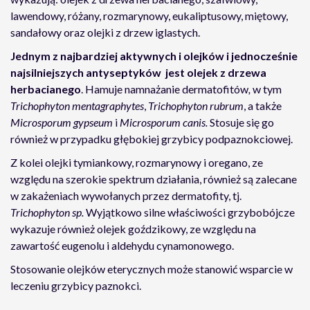
lawendowy, różany, rozmarynowy, eukaliptusowy, miętowy,
sandałowy oraz olejki z drzew iglastych.
Jednym z najbardziej aktywnych i olejków i jednocześnie
najsilniejszych antyseptyków jest olejek z drzewa
herbacianego
. Hamuje namnażanie dermatofitów
,
w tym
Trichophyton mentagraphytes
,
Trichophyton rubrum
, a także
Microsporum gypseum
i
Microsporum canis.
Stosuje się go
również w przypadku głębokiej grzybicy podpaznokciowej.
Z kolei olejki tymiankowy, rozmarynowy i oregano, ze
względu na szerokie spektrum działania, również są zalecane
w zakażeniach wywołanych przez dermatofity, tj.
Trichophyton sp.
Wyjątkowo silne właściwości grzybobójcze
wykazuje również olejek goździkowy, ze względu na
zawartość eugenolu i aldehydu cynamonowego.
Stosowanie olejków eterycznych może stanowić wsparcie w
leczeniu grzybicy paznokci.