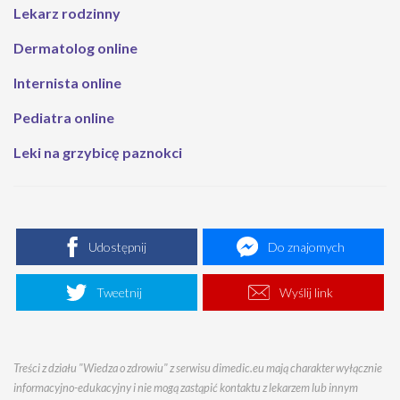
Lekarz rodzinny
Dermatolog online
Internista online
Pediatra online
Leki na grzybicę paznokci
Udostępnij
Do znajomych
Tweetnij
Wyślij link
Treści z działu "Wiedza o zdrowiu" z serwisu dimedic.eu mają charakter wyłącznie
informacyjno-edukacyjny i nie mogą zastąpić kontaktu z lekarzem lub innym