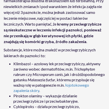
farmakoterapia doustna itrakonazolem lub terbinafiną. Przy
niewielkich zmianach i pod warunkiem że infekcja zajęła nie
więcej niż 3 paznokcie, można jednak zastosować samo
leczenie miejscowe, najczęściej w postaci lakierów
leczniczych. Warto pamiętać, że
kremy przeciwgrzybicze
są nieskuteczne w leczeniu infekcji paznokci, ponieważ
nie przenikają w głąb keratynowej ich płytki, gdzie
znajdują się komórki grzyba, źródło zakażenia
.
Substancje, które można znaleźć w przeciwgrzybiczych
lakierach do paznokci to:
Klimbazol – azolowy lek przeciwgrzybiczy, aktywny
zarówno wobec dermatofitów, m.in.
Trichophyton
rubrum
czy
Microsporum canis
, jak i drożdżopodobnego
gatunku
Malassezia furfur
, któremu przypisuje się
ważną rolę w patogenezie m.in.
łojotokowego
zapalenia skóry
.
Pirokton olaminy – wykazuje działanie
przeciwgrzybicze i przeciwbakteryjne.
Cyklopiroks – działa przeciwgrzybiczo,