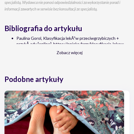
specjalistą. Wydawca nie ponosi odpowiedzialności za wykorzystanie porad i
informacji zawartych w serwisie bez konsultacji ze specjalistą.
Bibliografia do artykułu
Paulina Gorol, Klasyfikacja lekÃ³w przeciwgrzybiczych +
przykÅ‚ady [online], https://opieka.farm/klasyfikacja-lekow-
przeciwgrzybiczych/
Zobacz więcej
Kinga Adamska, Wojciech Adamski, Magda Wachal, Jak
leczyÄ‡ zakaÅ¼enia grzybicze u chorych na atopowe
zapalenie skÃ³ry? [online],
https://podyplomie.pl/dermatologia/18411,jak-leczyc-
Podobne artykuły
zakazenia-grzybicze-u-chorych-na-atopowe-zapalenie-skory
Monika Sienkiewicz, Andrzej Denys, PotencjaÅ‚ olejkÃ³w
eterycznych w profilaktyce i terapii grzybic, Pediatr Med
Rodz, Vol. 4, nr 3, p 178-182.
Jakub DereÅ„, Grzybica stÃ³p: przeglÄ…d lekÃ³w bez
recepty, https://opieka.farm/grzybica-stop-leki-bez-recepty/
Anna Grzywna, Terapia lekami przeciwgrzybiczymi [online],
https://www.aptekarzpolski.pl/wiedza/terapia-lekami-
przeciwgrzybiczymi/
Redakcja receptura.pl, MaÅ›Ä‡ Whitfielda w leczeniu