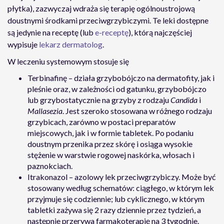
płytka), zazwyczaj wdraża się terapię ogólnoustrojową
doustnymi środkami przeciwgrzybiczymi. Te leki dostępne
są jedynie na receptę (lub
e-receptę
), którą najczęściej
wypisuje
lekarz dermatolog
.
W leczeniu systemowym stosuje się
Terbinafinę – działa grzybobójczo na dermatofity, jak i
pleśnie oraz, w zależności od gatunku, grzybobójczo
lub grzybostatycznie na grzyby z rodzaju
Candida
i
Mallasezia
. Jest szeroko stosowana w różnego rodzaju
grzybicach, zarówno w postaci preparatów
miejscowych, jak i w formie tabletek. Po podaniu
doustnym przenika przez skórę i osiąga wysokie
stężenie w warstwie rogowej naskórka, włosach i
paznokciach.
Itrakonazol – azolowy lek przeciwgrzybiczy. Może być
stosowany według schematów: ciągłego, w którym lek
przyjmuje się codziennie; lub cyklicznego, w którym
tabletki zażywa się 2 razy dziennie przez tydzień, a
następnie przerywa farmakoterapię na 3 tygodnie.