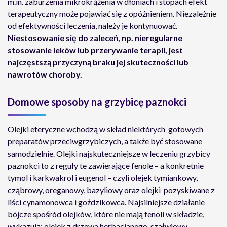
m.in. zaburzenia mikrokrążenia w dłoniach i stopach efekt
terapeutyczny może pojawiać się z opóźnieniem. Niezależnie
od efektywności leczenia, należy je kontynuować.
Niestosowanie się do zaleceń, np. nieregularne
stosowanie leków lub przerywanie terapii, jest
najczęstszą przyczyną braku jej skuteczności lub
nawrotów choroby.
Domowe sposoby na grzybicę paznokci
Olejki eteryczne wchodzą w skład niektórych gotowych
preparatów przeciwgrzybiczych, a także być stosowane
samodzielnie. Olejki najskuteczniejsze w leczeniu grzybicy
paznokci to z reguły te zawierające fenole – a konkretnie
tymol i karkwakrol i eugenol – czyli olejek tymiankowy,
cząbrowy, oreganowy, bazyliowy oraz olejki pozyskiwane z
liści cynamonowca i goździkowca. Najsilniejsze działanie
bójcze spośród olejków, które nie mają fenoli w składzie,
wykazują: olejek z drzewa herbacianego, szałwiowy,