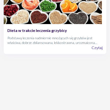
Dieta w trakcie leczenia grzybicy
Podstawą leczenia nadmiernie mnożących się grzybów jest
właściwa, dobrze zbilansowana, lekkostrawna, urozmaicona
dieta. Bez niej żadne leczenie nie ma sensu – będzie zwyczajnie
Czytaj
nieskuteczne, a grzybica będzie powracać.