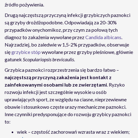
źródło pożywienia.
Drugą najczęstszą przyczyną infekcji grzybiczych paznokci
są grzyby drożdżopodobne. Odpowiadają za 20-30%
przypadków onychomikoz, przy czym za połową tych
diagnoz to zakażenia wywołane przez
Candida albicans
.
Najrzadziej, bo zaledwie w 1,5-2% przypadków, obserwuje
się
grzybice stóp
wywołane przez grzyby pleśniowe, głównie
gatunek
Scopulariopsis brevicaulis
.
Grzybica paznokci rozprzestrzenia się bardzo łatwo –
najczęstszą przyczyną zakażenia jest kontakt z
zainfekowanymi osobami lub ze zwierzętami
. Ryzyko
rozwoju infekcji jest szczególnie wysokie u osób
uprawiających sport, ze względu na ciasne, nieprzewiewne
obuwie i stosunkowo częste urazy mechaniczne paznokci.
Inne czynniki predysponujące do rozwoju grzybicy paznokci
to:
wiek – częstość zachorowań wzrasta wraz z wiekiem;