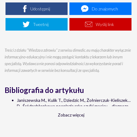
Udostępnij
Do znajomych
Tweetnij
Wyślij link
Treści z działu "Wiedza o zdrowiu" z serwisu dimedic.eu mają charakter wyłącznie
informacyjno-edukacyjny i nie mogą zastąpić kontaktu z lekarzem lub innym
specjalistą. Wydawca nie ponosi odpowiedzialności za wykorzystanie porad i
informacji zawartych w serwisie bez konsultacji ze specjalistą.
Bibliografia do artykułu
Janiszewska M., Kulik T., Dziedzic M., Żołnierczuk-Kieliszek
D., Śródnabłonkowa neoplazja raka szyjki macicy – diagnoza,
profilaktyka, Katedra Zdrowia Publicznego, Uniwersytet
Zobacz więcej
Medyczny w Lublinie