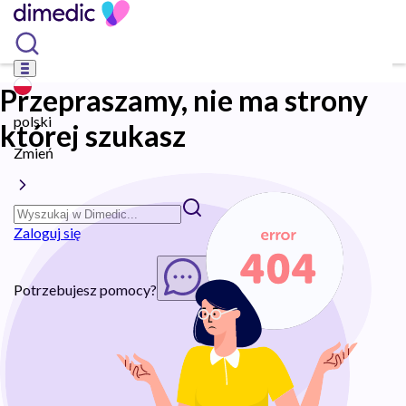
Przepraszamy, nie ma strony
polski
której szukasz
Zmień
Zaloguj się
Potrzebujesz pomocy?
Rozpocznij chat