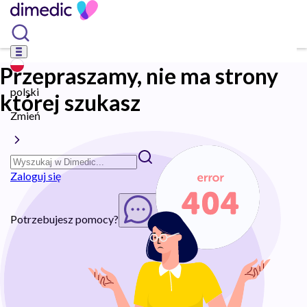
Przepraszamy, nie ma strony
polski
której szukasz
Zmień
Zaloguj się
Potrzebujesz pomocy?
Rozpocznij chat