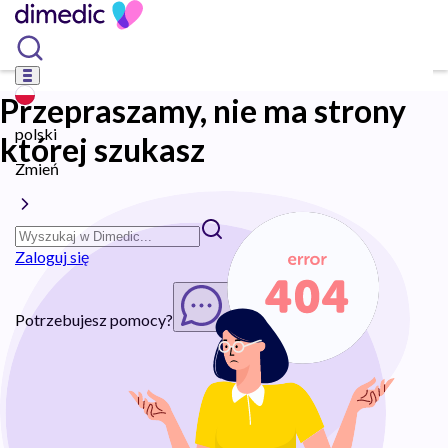
Przepraszamy, nie ma strony
polski
której szukasz
Zmień
Zaloguj się
Potrzebujesz pomocy?
Rozpocznij chat