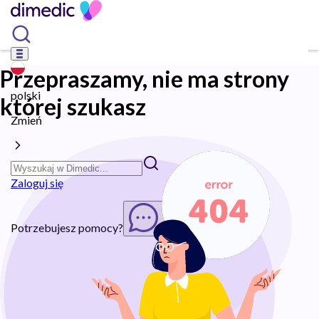
Przepraszamy, nie ma strony
polski
której szukasz
Zmień
Zaloguj się
Potrzebujesz pomocy?
Rozpocznij chat