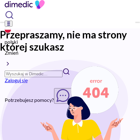
Przepraszamy, nie ma strony
polski
której szukasz
Zmień
Zaloguj się
Potrzebujesz pomocy?
Rozpocznij chat