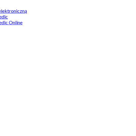
elektroniczną
edic
edic Online