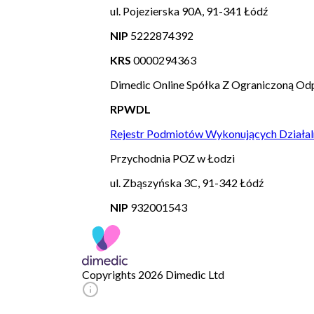
ul. Pojezierska 90A, 91-341 Łódź
NIP
5222874392
KRS
0000294363
Dimedic Online Spółka Z Ograniczoną Odp
RPWDL
Rejestr Podmiotów Wykonujących Działal
Przychodnia POZ w Łodzi
ul. Zbąszyńska 3C, 91-342 Łódź
NIP
932001543
Copyrights 2026 Dimedic Ltd