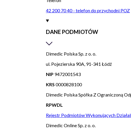
Telefon
42 200 70 40 - telefon do przychodni POZ
DANE PODMIOTÓW
Dimedic Polska Sp. z o. o.
ul. Pojezierska 90A, 91-341 Łódź
NIP
9472001543
KRS
0000828100
Dimedic Polska Spółka Z Ograniczoną Od
RPWDL
Rejestr Podmiotów Wykonujących Działal
Dimedic Online Sp. z o. o.