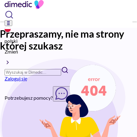
Przepraszamy, nie ma strony
polski
której szukasz
Zmień
Zaloguj się
Potrzebujesz pomocy?
Rozpocznij chat