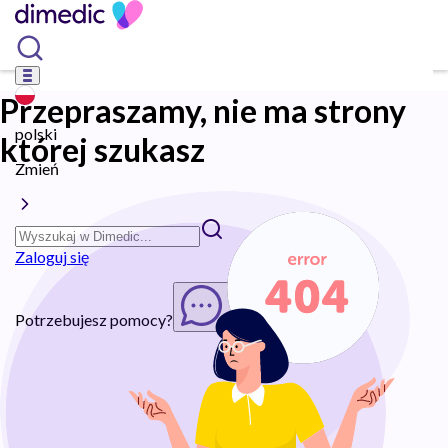
Przepraszamy, nie ma strony
polski
której szukasz
Zmień
Zaloguj się
Potrzebujesz pomocy?
Rozpocznij chat