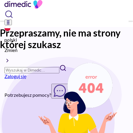
Przepraszamy, nie ma strony
polski
której szukasz
Zmień
Zaloguj się
Potrzebujesz pomocy?
Rozpocznij chat