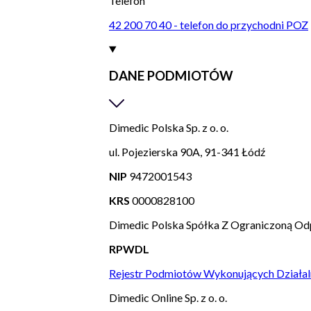
Telefon
42 200 70 40 - telefon do przychodni POZ
DANE PODMIOTÓW
Dimedic Polska Sp. z o. o.
ul. Pojezierska 90A, 91-341 Łódź
NIP
9472001543
KRS
0000828100
Dimedic Polska Spółka Z Ograniczoną Od
RPWDL
Rejestr Podmiotów Wykonujących Działal
Dimedic Online Sp. z o. o.