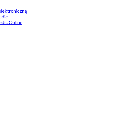
elektroniczną
edic
edic Online