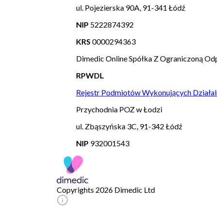
ul. Pojezierska 90A, 91-341 Łódź
NIP
5222874392
KRS
0000294363
Dimedic Online Spółka Z Ograniczoną Odp
RPWDL
Rejestr Podmiotów Wykonujących Działal
Przychodnia POZ w Łodzi
ul. Zbąszyńska 3C, 91-342 Łódź
NIP
932001543
Copyrights 2026 Dimedic Ltd