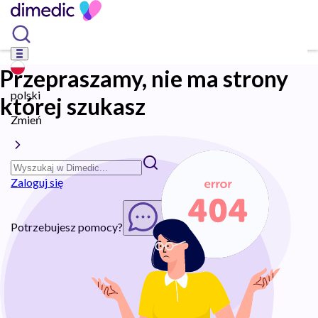
Przepraszamy, nie ma strony
polski
której szukasz
Zmień
Zaloguj się
Potrzebujesz pomocy?
Rozpocznij chat