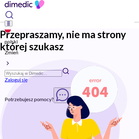
Przepraszamy, nie ma strony
polski
której szukasz
Zmień
Zaloguj się
Potrzebujesz pomocy?
Rozpocznij chat