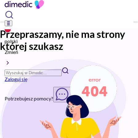
Przepraszamy, nie ma strony
polski
której szukasz
Zmień
Zaloguj się
Potrzebujesz pomocy?
Rozpocznij chat