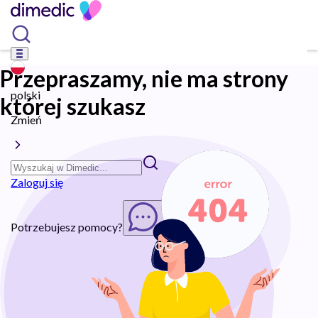
Przepraszamy, nie ma strony
polski
której szukasz
Zmień
Zaloguj się
Potrzebujesz pomocy?
Rozpocznij chat