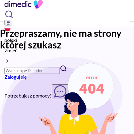
Przepraszamy, nie ma strony
polski
której szukasz
Zmień
Zaloguj się
Potrzebujesz pomocy?
Rozpocznij chat