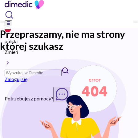
Przepraszamy, nie ma strony
polski
której szukasz
Zmień
Zaloguj się
Potrzebujesz pomocy?
Rozpocznij chat