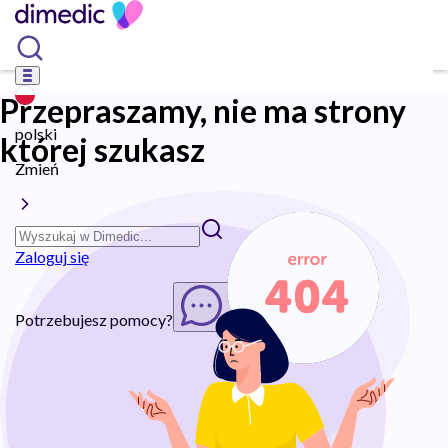
Przepraszamy, nie ma strony
polski
której szukasz
Zmień
Zaloguj się
Potrzebujesz pomocy?
Rozpocznij chat