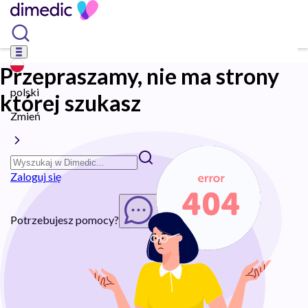
Przepraszamy, nie ma strony
polski
której szukasz
Zmień
Zaloguj się
Potrzebujesz pomocy?
Rozpocznij chat