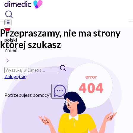
Przepraszamy, nie ma strony
polski
której szukasz
Zmień
Zaloguj się
Potrzebujesz pomocy?
Rozpocznij chat