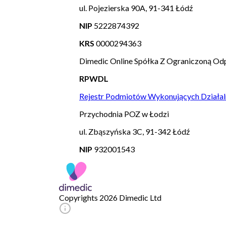
ul. Pojezierska 90A, 91-341 Łódź
NIP
5222874392
KRS
0000294363
Dimedic Online Spółka Z Ograniczoną Odp
RPWDL
Rejestr Podmiotów Wykonujących Działal
Przychodnia POZ w Łodzi
ul. Zbąszyńska 3C, 91-342 Łódź
NIP
932001543
Copyrights 2026 Dimedic Ltd