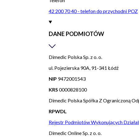
Telefon
42 200 70 40 - telefon do przychodni POZ
DANE PODMIOTÓW
Dimedic Polska Sp. z o. o.
ul. Pojezierska 90A, 91-341 Łódź
NIP
9472001543
KRS
0000828100
Dimedic Polska Spółka Z Ograniczoną Od
RPWDL
Rejestr Podmiotów Wykonujących Działal
Dimedic Online Sp. z o. o.