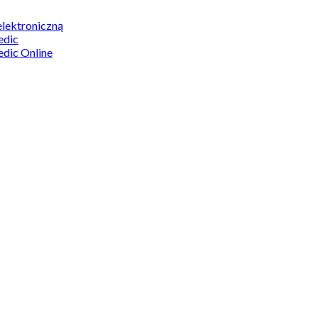
elektroniczną
edic
edic Online