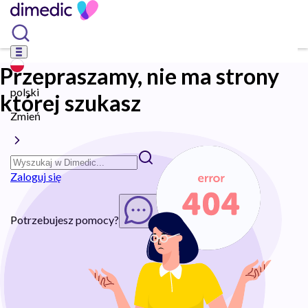
Przepraszamy, nie ma strony
polski
której szukasz
Zmień
Zaloguj się
Potrzebujesz pomocy?
Rozpocznij chat