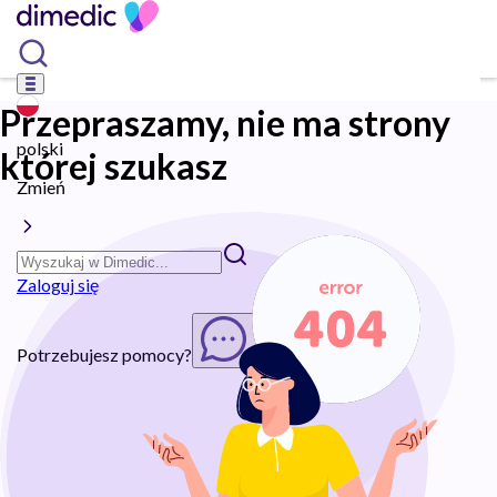
Przepraszamy, nie ma strony
polski
której szukasz
Zmień
Zaloguj się
Potrzebujesz pomocy?
Rozpocznij chat